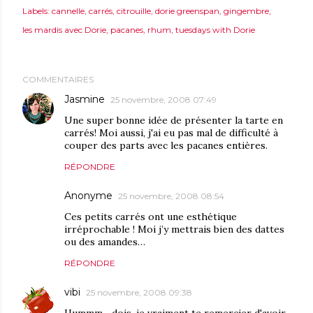
Labels:
cannelle
carrés
citrouille
dorie greenspan
gingembre
les mardis avec Dorie
pacanes
rhum
tuesdays with Dorie
COMMENTAIRES
Jasmine
25 novembre, 2008 07:49
Une super bonne idée de présenter la tarte en
carrés! Moi aussi, j'ai eu pas mal de difficulté à
couper des parts avec les pacanes entières.
RÉPONDRE
Anonyme
25 novembre, 2008 08:54
Ces petits carrés ont une esthétique
irréprochable ! Moi j’y mettrais bien des dattes
ou des amandes…
RÉPONDRE
vibi
25 novembre, 2008 09:38