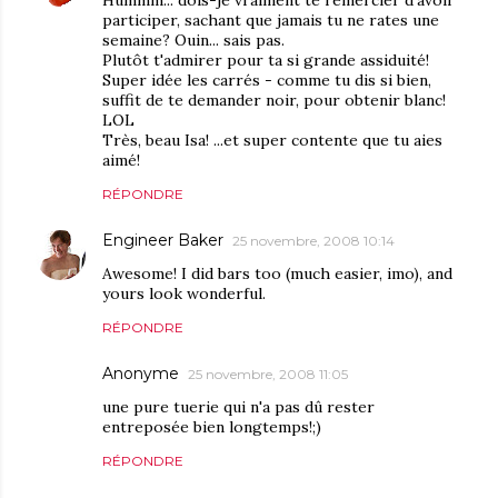
Hummm... dois-je vraiment te remercier d'avoir
participer, sachant que jamais tu ne rates une
semaine? Ouin... sais pas.
Plutôt t'admirer pour ta si grande assiduité!
Super idée les carrés - comme tu dis si bien,
suffit de te demander noir, pour obtenir blanc!
LOL
Très, beau Isa! ...et super contente que tu aies
aimé!
RÉPONDRE
Engineer Baker
25 novembre, 2008 10:14
Awesome! I did bars too (much easier, imo), and
yours look wonderful.
RÉPONDRE
Anonyme
25 novembre, 2008 11:05
une pure tuerie qui n'a pas dû rester
entreposée bien longtemps!;)
RÉPONDRE