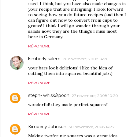
used, I think, but you have also made changes in
your recipe that are intriguing. I look forward
to seeing how you do future recipes (and then I
can figure out how to convert from cups to
grams! I think I will go wander through your
salads now: they are the things I miss most
here in Germany.
RÉPONDRE
kimberly salem
26 novembre, 2008 14:26
your bars look delicious! i like the idea of
cutting them into squares. beautiful job :)
RÉPONDRE
steph- whisk/spoon
27 novembre, 2008 10:20
wonderful! they made perfect squares!!
RÉPONDRE
Kimberly Johnson
30 novembre, 2008 14:37
Making twofer pie squares was a great idea -