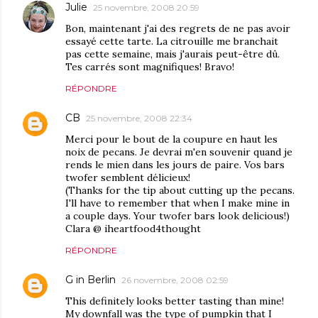
Julie
25 novembre, 2008 20:59
Bon, maintenant j'ai des regrets de ne pas avoir
essayé cette tarte. La citrouille me branchait
pas cette semaine, mais j'aurais peut-être dû.
Tes carrés sont magnifiques! Bravo!
RÉPONDRE
CB
25 novembre, 2008 22:34
Merci pour le bout de la coupure en haut les
noix de pecans. Je devrai m'en souvenir quand je
rends le mien dans les jours de paire. Vos bars
twofer semblent délicieux!
(Thanks for the tip about cutting up the pecans.
I'll have to remember that when I make mine in
a couple days. Your twofer bars look delicious!)
Clara @ iheartfood4thought
RÉPONDRE
G in Berlin
26 novembre, 2008 02:59
This definitely looks better tasting than mine!
My downfall was the type of pumpkin that I