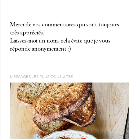
Merci de vos commentaires qui sont toujours
très appréciés.
P
Laissez-moi un nom, cela évite que je vous
u
réponde anonymement :)
b
l
i
e
MESSAGES LES PLUS CONSULTÉS
r
u
n
c
o
m
m
e