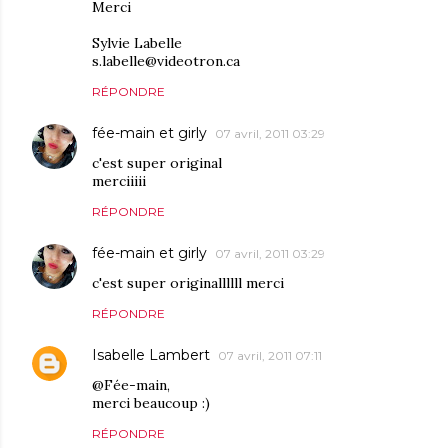
Merci
Sylvie Labelle
s.labelle@videotron.ca
RÉPONDRE
fée-main et girly
07 avril, 2011 03:29
c'est super original
merciiiii
RÉPONDRE
fée-main et girly
07 avril, 2011 03:29
c'est super originallllll merci
RÉPONDRE
Isabelle Lambert
07 avril, 2011 07:11
@Fée-main,
merci beaucoup :)
RÉPONDRE