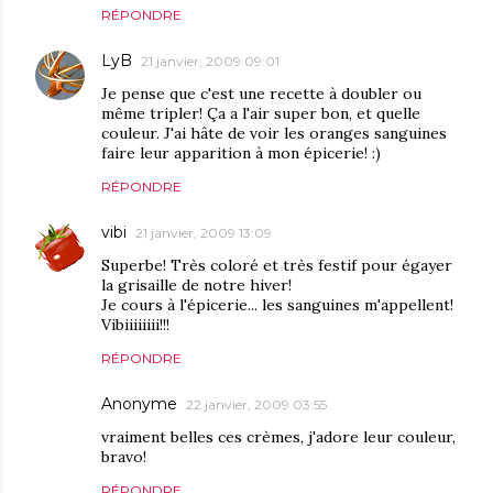
RÉPONDRE
LyB
21 janvier, 2009 09:01
Je pense que c'est une recette à doubler ou
même tripler! Ça a l'air super bon, et quelle
couleur. J'ai hâte de voir les oranges sanguines
faire leur apparition à mon épicerie! :)
RÉPONDRE
vibi
21 janvier, 2009 13:09
Superbe! Très coloré et très festif pour égayer
la grisaille de notre hiver!
Je cours à l'épicerie... les sanguines m'appellent!
Vibiiiiiiii!!!
RÉPONDRE
Anonyme
22 janvier, 2009 03:55
vraiment belles ces crèmes, j'adore leur couleur,
bravo!
RÉPONDRE