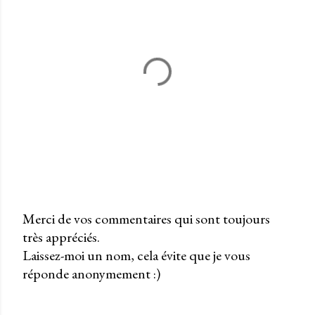
Merci de vos commentaires qui sont toujours
très appréciés.
P
Laissez-moi un nom, cela évite que je vous
u
réponde anonymement :)
b
l
i