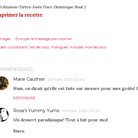
éclinaison-Tartes-Josée Fiset-Dominique Boué )
primer la recette
rtager
Envoyer le message par courriel
els:
croustillant
lait de coco
mangues
mousse
noix de coco
OMMENTAIRES
Marie Gauthier
03 mars, 2010 02:50
Hum, on dirait qu'elle est faite sur mesure pour mes goûts! 
RÉPONDRE
Rosa's Yummy Yums
03 mars, 2010 03:04
Un dessert paradisiaque! Tout à fait pour moi!
Bises,