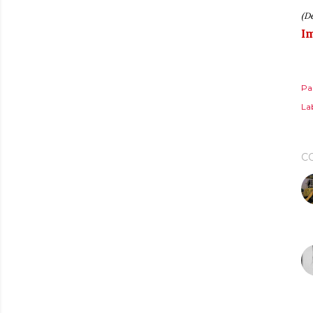
(D
Im
Pa
Lab
C