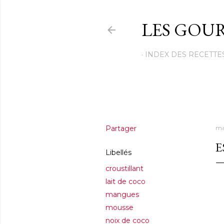
LES GOUR
INDEX DES RECETTE
Partager
ma
E
Libellés
croustillant
lait de coco
mangues
mousse
noix de coco