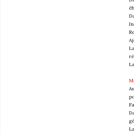
éb
Da
In
Re
Aj
La
ré
La
M
Au
po
Fa
Da
gé
La