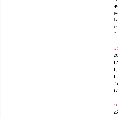
qu
pa
La
tr
C'
Cr
20
1/
1 
1 
2 
1/
M
25