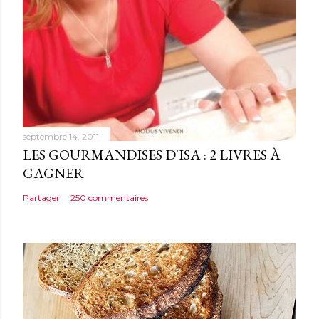
n
t
a
i
r
e
septembre 14, 2011
LES GOURMANDISES D'ISA : 2 LIVRES À
GAGNER
Partager
250 commentaires