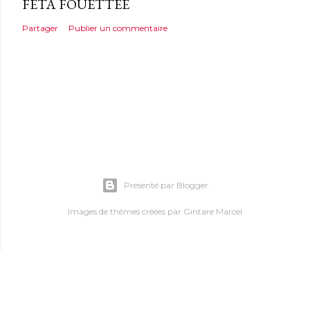
FÉTA FOUETTÉE
Partager
Publier un commentaire
Présenté par Blogger
Images de thèmes créées par
Gintare Marcel