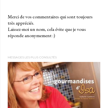
Merci de vos commentaires qui sont toujours
très appréciés.
P
Laissez-moi un nom, cela évite que je vous
u
réponde anonymement :)
b
l
i
e
MESSAGES LES PLUS CONSULTÉS
r
u
n
c
o
m
m
e