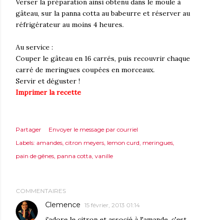
Verser la préparation ainsi obtenu dans le moule à
gâteau, sur la panna cotta au babeurre et réserver au
réfrigérateur au moins 4 heures.
Au service :
Couper le gâteau en 16 carrés, puis recouvrir chaque
carré de meringues coupées en morceaux.
Servir et déguster !
Imprimer la recette
Partager
Envoyer le message par courriel
Labels:
amandes
citron meyers
lemon curd
meringues
pain de gênes
panna cotta
vanille
COMMENTAIRES
Clemence
15 février, 2013 01:14
j'adore le citron et associé à l'amande, c'est