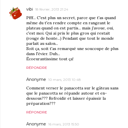
vibi
18 février, 2013 21:24
Pfff... C'est plus un secret, parce que t'as quand
même du t'en rendre compte en rangeant le
plateau quand on est partis... mais j'avoue, oui,
c'est moi. Qui ai pris le plus gros qui restait
(rouge de honte...) Pendant que tout le monde
parlait au salon...
Soit ça, soit t'as remarqué une soucoupe de plus
dans l'évier. Duh...
Écoeurantissime tout ça!
RÉPONDRE
Anonyme
10 mars, 2013 10:48
Comment verser le panacotta sur le gâteau sans
que le panacotta se répande autour et en-
dessous??? Refroidir et laisser épaissir la
préparation???
RÉPONDRE
Anonyme
16 mars, 2013 15:50