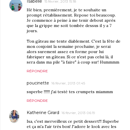
Isabelle
15 février, 2013 15:18
Hé bien, premièrement, je te souhaite un
prompt rétablissement. Repose toi beaucoup.
Je commence à peine à me tenir debout après
que la grippe me soit tombée dessus il y a 7
jours.
Ton gâteau me tente diablement. C'est la fête de
mon conjoint la semaine prochaine, je serai
alors surement assez en forme pour lui
fabriquer un gâteau. Si ce n'est pas celui là, il
sera dans ma pile "à faire" à coup sur! Hummmm
RÉPONDRE
poucinette
16 février, 2013 01:45
superbe !!!!!!! j'ai testé tes crumpets miammm
RÉPONDRE
Katherine Girard
16 février, 2013 06:19
Isa, c'est merveilleux ce petit dessert!!! Superbe
et ça m'a l'air très bon! J'adore le look avec les