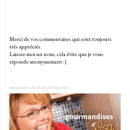
Merci de vos commentaires qui sont toujours
très appréciés.
P
Laissez-moi un nom, cela évite que je vous
u
réponde anonymement :)
b
l
i
e
MESSAGES LES PLUS CONSULTÉS
r
u
n
c
o
m