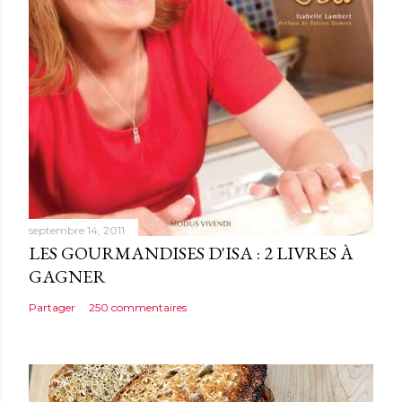
m
e
n
t
a
i
r
e
septembre 14, 2011
LES GOURMANDISES D'ISA : 2 LIVRES À
GAGNER
Partager
250 commentaires