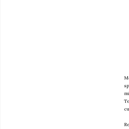
Me
sp
mi
Te
cu
Re