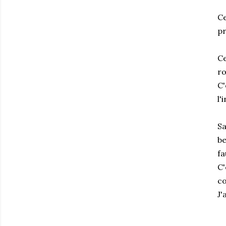
Ce
pr
Ce
ro
C'
l'
Sa
be
fa
C'
co
J'