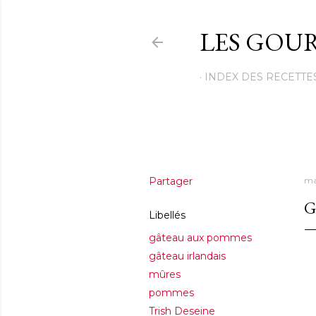
LES GOUR
INDEX DES RECETTE
Partager
ma
G
Libellés
gâteau aux pommes
gâteau irlandais
mûres
pommes
Trish Deseine