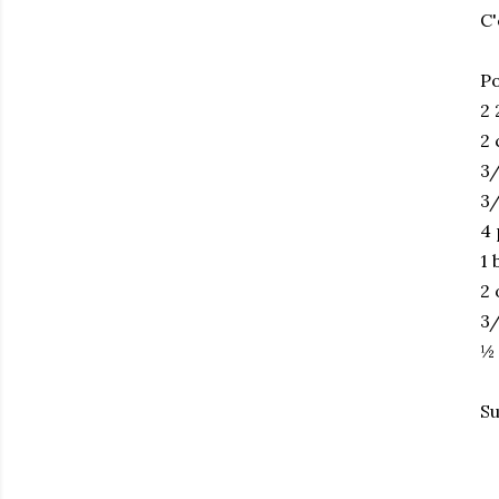
C'
Po
2 
2 
3/
3/
4
1 
2 
3/
½ 
Su