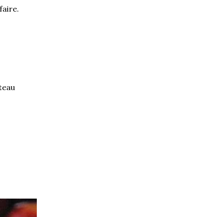
faire.
âteau