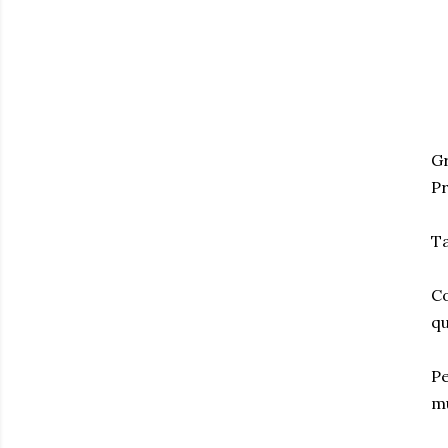
Gr
Pr
Ta
Co
qu
Pe
mû