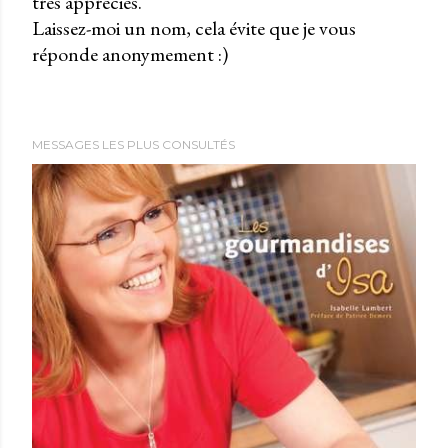
très appréciés.
P
Laissez-moi un nom, cela évite que je vous
u
réponde anonymement :)
b
l
i
e
MESSAGES LES PLUS CONSULTÉS
r
u
n
c
o
m
m
e
n
t
a
i