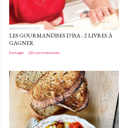
r
e
septembre 14, 2011
LES GOURMANDISES D'ISA : 2 LIVRES À
GAGNER
Partager
250 commentaires