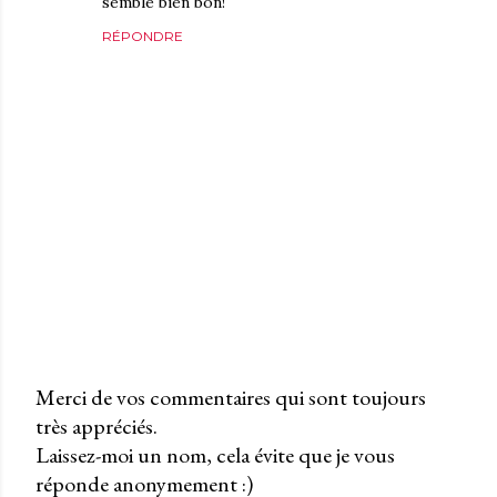
semble bien bon!
RÉPONDRE
Merci de vos commentaires qui sont toujours
très appréciés.
P
Laissez-moi un nom, cela évite que je vous
u
réponde anonymement :)
b