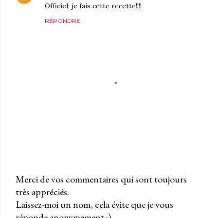
Officiel; je fais cette recette!!!!
RÉPONDRE
Merci de vos commentaires qui sont toujours
très appréciés.
P
Laissez-moi un nom, cela évite que je vous
u
réponde anonymement :)
b