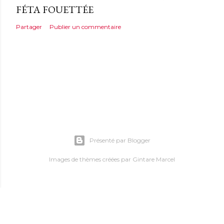
FÉTA FOUETTÉE
Partager
Publier un commentaire
Présenté par Blogger
Images de thèmes créées par
Gintare Marcel