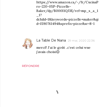
https://www.amazon.ca/-/fr/CucinaP
ro-220-05P-Pizzelle-
Baker/dp/B000I1QJ3S/ref=mp_s_a_1
_1?
dchild=1&keywords=pizzelle+maker&qi
d=1590761494&sprefix=pizze&sr=8-1
La Table De Nana
29 mai, 2020 22:36
merci!! J’ai le goût ..c’est celui wue
j’avais choisi😊
RÉPONDRE