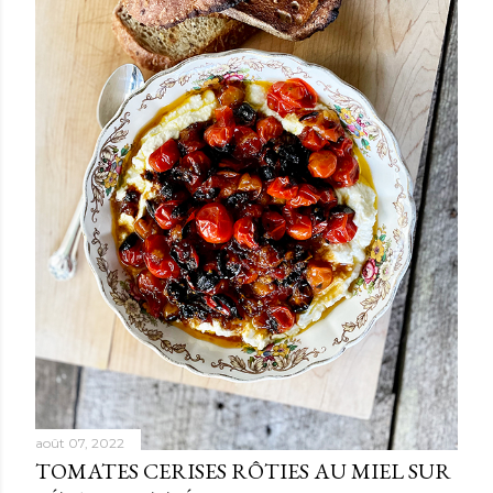
m
m
e
n
t
a
i
r
e
août 07, 2022
TOMATES CERISES RÔTIES AU MIEL SUR