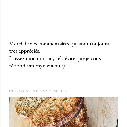
Merci de vos commentaires qui sont toujours
très appréciés.
P
Laissez-moi un nom, cela évite que je vous
u
réponde anonymement :)
b
l
i
e
MESSAGES LES PLUS CONSULTÉS
r
u
n
c
o