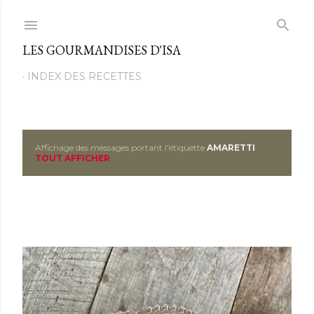
Passer au contenu principal
LES GOURMANDISES D'ISA
INDEX DES RECETTES
Affichage des messages portant l'étiquette
AMARETTI
M
TOUT AFFICHER
e
s
s
a
g