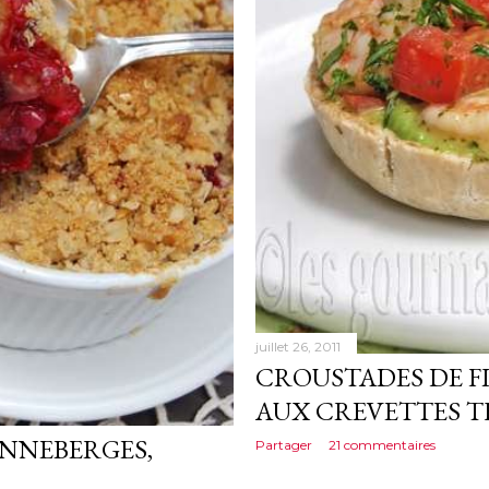
juillet 26, 2011
CROUSTADES DE F
AUX CREVETTES T
NNEBERGES,
Partager
21 commentaires