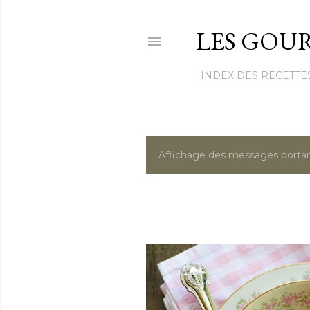
LES GOUR
INDEX DES RECETTE
Affichage des messages portan
M
e
s
s
a
g