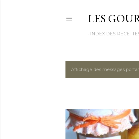
LES GOUR
INDEX DES RECETTE
Affichage des messages portan
M
e
s
s
a
g