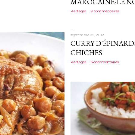
MAROCAINE-LE N
Partager
9 commentaires
septembre 25, 2012
CURRY D'ÉPINARDS
CHICHES
Partager
5 commentaires