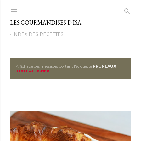
Passer au contenu principal
LES GOURMANDISES D'ISA
INDEX DES RECETTES
Affichage des messages portant l'étiquette
PRUNEAUX
M
TOUT AFFICHER
e
s
s
a
g