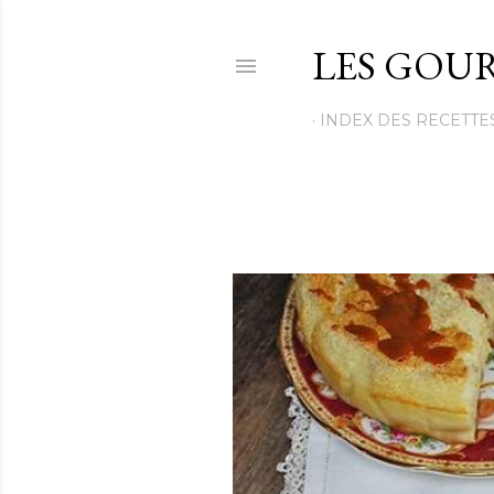
LES GOUR
INDEX DES RECETTE
M
e
s
s
a
g