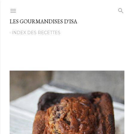
Passer au contenu principal
LES GOURMANDISES D'ISA
INDEX DES RECETTES
M
e
s
s
a
g