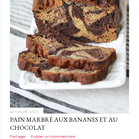
e
s
janvier 28, 2022
PAIN MARBRÉ AUX BANANES ET AU
CHOCOLAT
Partager
Publier un commentaire