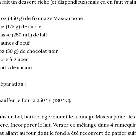
 fait un dessert riche (et dispendieux) mais ça en faut vrai
 oz (450 g) de fromage Mascarpone
oz (175 g) de sucre
tasse (250 mL) de lait
jaunes d'oeuf
oz (50 g) de chocolat noir
cre à glacer
uits de saison
éparation :
auffer le four à 350 °F (180 °C).
ns un bol, battre légèrement le fromage Mascarpone , les 
cre. Incorporer le lait. Verser ce mélange dans 4 ramequi
at allant au four dont le fond a été recouvert de papier sulf