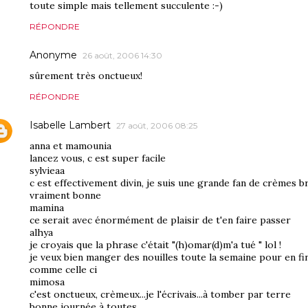
toute simple mais tellement succulente :-)
RÉPONDRE
Anonyme
26 août, 2006 14:30
sûrement très onctueux!
RÉPONDRE
Isabelle Lambert
27 août, 2006 08:25
anna et mamounia
lancez vous, c est super facile
sylvieaa
c est effectivement divin, je suis une grande fan de crèmes br
vraiment bonne
mamina
ce serait avec énormément de plaisir de t'en faire passer
alhya
je croyais que la phrase c'était "(h)omar(d)m'a tué " lol !
je veux bien manger des nouilles toute la semaine pour en f
comme celle ci
mimosa
c'est onctueux, crèmeux...je l'écrivais...à tomber par terre
bonne journée à toutes