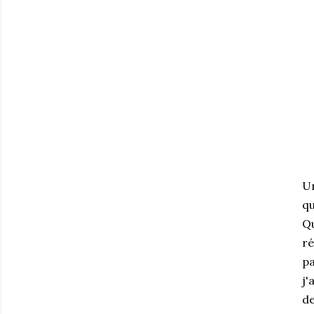
Un
qu
Qu
ré
pa
j'
de