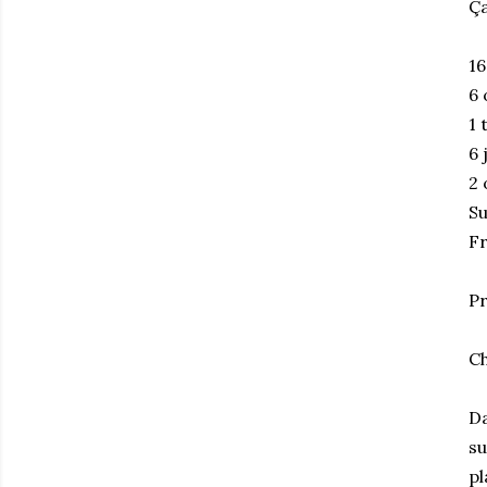
Ça
16
6 
1 
6 
2 
Su
Fr
Pr
Ch
Da
su
pl