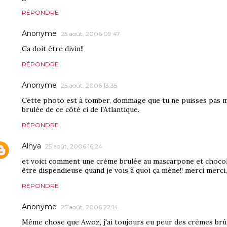
RÉPONDRE
Anonyme
25 août, 2006 09:47
Ca doit être divin!!
RÉPONDRE
Anonyme
25 août, 2006 13:35
Cette photo est à tomber, dommage que tu ne puisses pas 
brulée de ce côté ci de l'Atlantique.
RÉPONDRE
Alhya
25 août, 2006 16:24
et voici comment une crème brulée au mascarpone et chocolat
être dispendieuse quand je vois à quoi ça mène!! merci merci, 
RÉPONDRE
Anonyme
25 août, 2006 22:14
Même chose que Awoz, j'ai toujours eu peur des crèmes brûlé