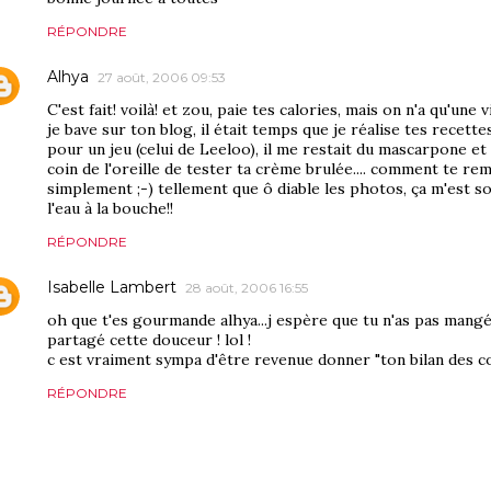
RÉPONDRE
Alhya
27 août, 2006 09:53
C'est fait! voilà! et zou, paie tes calories, mais on n'a qu'une
je bave sur ton blog, il était temps que je réalise tes recettes
pour un jeu (celui de Leeloo), il me restait du mascarpone e
coin de l'oreille de tester ta crème brulée.... comment te rem
simplement ;-) tellement que ô diable les photos, ça m'est sor
l'eau à la bouche!!
RÉPONDRE
Isabelle Lambert
28 août, 2006 16:55
oh que t'es gourmande alhya...j espère que tu n'as pas mangé
partagé cette douceur ! lol !
c est vraiment sympa d'être revenue donner "ton bilan des 
RÉPONDRE