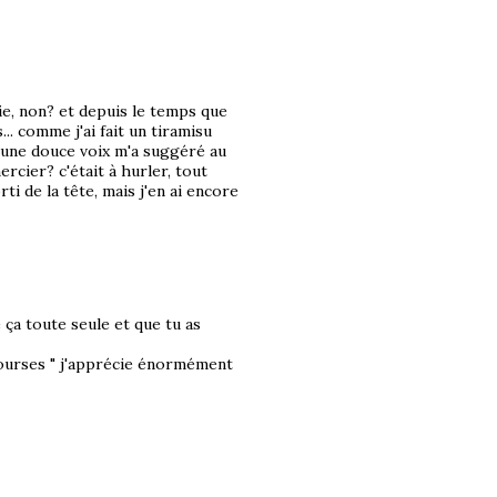
 vie, non? et depuis le temps que
... comme j'ai fait un tiramisu
t une douce voix m'a suggéré au
ercier? c'était à hurler, tout
ti de la tête, mais j'en ai encore
 ça toute seule et que tu as
courses " j'apprécie énormément