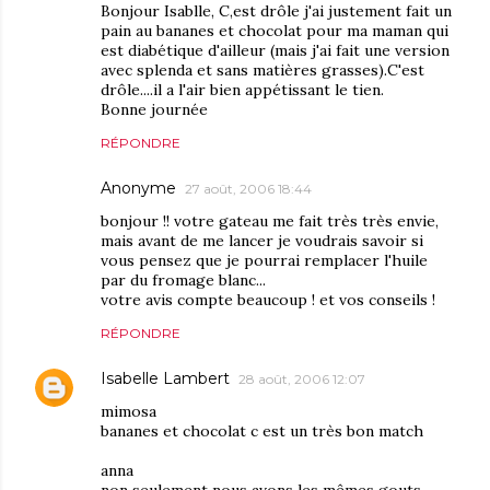
Bonjour Isablle, C,est drôle j'ai justement fait un
pain au bananes et chocolat pour ma maman qui
est diabétique d'ailleur (mais j'ai fait une version
avec splenda et sans matières grasses).C'est
drôle....il a l'air bien appétissant le tien.
Bonne journée
RÉPONDRE
Anonyme
27 août, 2006 18:44
bonjour !! votre gateau me fait très très envie,
mais avant de me lancer je voudrais savoir si
vous pensez que je pourrai remplacer l'huile
par du fromage blanc...
votre avis compte beaucoup ! et vos conseils !
RÉPONDRE
Isabelle Lambert
28 août, 2006 12:07
mimosa
bananes et chocolat c est un très bon match
anna