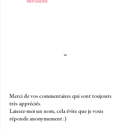
RÉPONDRE
Merci de vos commentaires qui sont toujours
très appréciés.
P
Laissez-moi un nom, cela évite que je vous
u
réponde anonymement :)
b
l