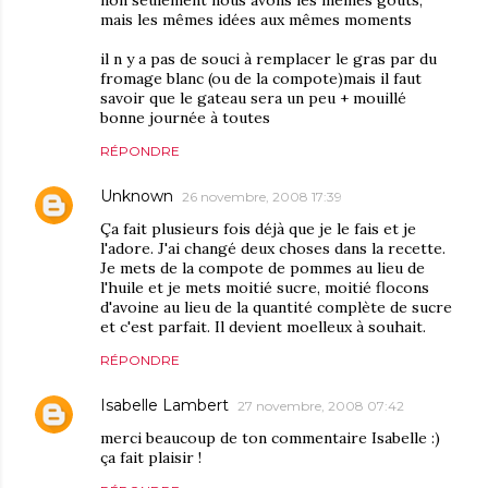
non seulement nous avons les mêmes gouts,
mais les mêmes idées aux mêmes moments
il n y a pas de souci à remplacer le gras par du
fromage blanc (ou de la compote)mais il faut
savoir que le gateau sera un peu + mouillé
bonne journée à toutes
RÉPONDRE
Unknown
26 novembre, 2008 17:39
Ça fait plusieurs fois déjà que je le fais et je
l'adore. J'ai changé deux choses dans la recette.
Je mets de la compote de pommes au lieu de
l'huile et je mets moitié sucre, moitié flocons
d'avoine au lieu de la quantité complète de sucre
et c'est parfait. Il devient moelleux à souhait.
RÉPONDRE
Isabelle Lambert
27 novembre, 2008 07:42
merci beaucoup de ton commentaire Isabelle :)
ça fait plaisir !