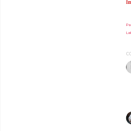
Im
Pa
Lab
C