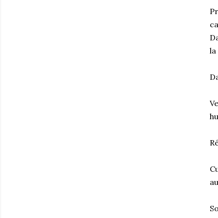
Pr
ca
Da
la
Da
Ve
h
Ré
Cu
au
So