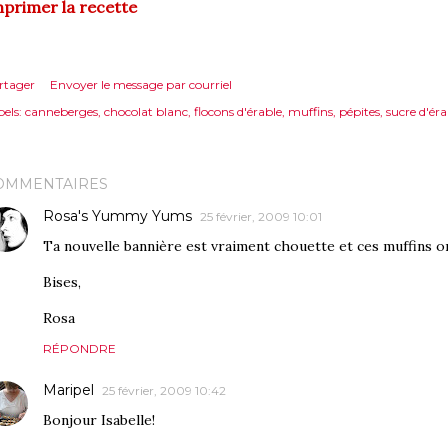
primer la recette
rtager
Envoyer le message par courriel
els:
canneberges
chocolat blanc
flocons d'érable
muffins
pépites
sucre d'éra
OMMENTAIRES
Rosa's Yummy Yums
25 février, 2009 10:01
Ta nouvelle bannière est vraiment chouette et ces muffins ont
Bises,
Rosa
RÉPONDRE
Maripel
25 février, 2009 10:42
Bonjour Isabelle!