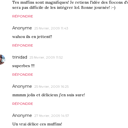
Tes muffins sont magnifiques! Je retiens l'idée des flocons d'é
sera pas difficile de les intégrer lol. Bonne journée! :-)
RÉPONDRE
Anonyme
25 février, 2009 11:43
wahou ils en jettent!!
RÉPONDRE
trinidad
25 février, 2009 11:52
superbes !!!!
RÉPONDRE
Anonyme
25 février, 2009 16:25
mmmm jolis et délicieux j'en suis sure!
RÉPONDRE
Anonyme
27 février, 2009 14:57
Un vrai délice ces muffins!