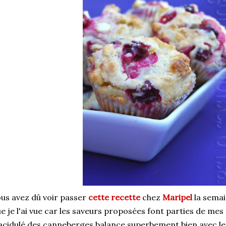
us avez dû voir passer
cette recette
chez
Maripel
la semai
e je l'ai vue car les saveurs proposées font parties de mes
acidulé des canneberges balance superbement bien avec le