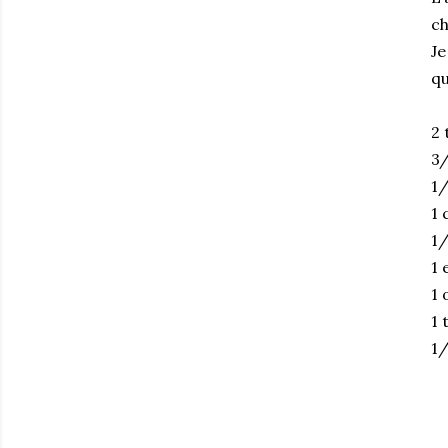
ch
Je
qu
2 
3/
1/
1 
1/
1 
1 
1 
1/