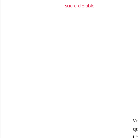
sucre d'érable
Vo
qu
L'