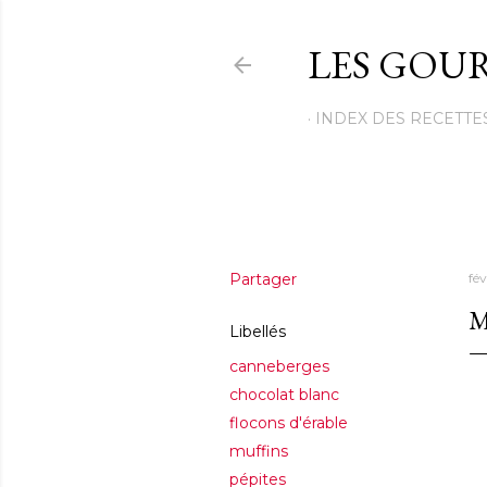
LES GOUR
INDEX DES RECETTE
Partager
fév
M
Libellés
canneberges
chocolat blanc
flocons d'érable
muffins
pépites