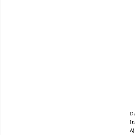
Da
In
Aj