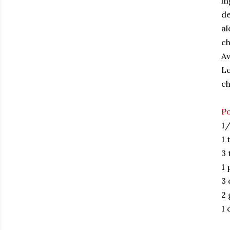
in
de
al
ch
Av
Le
ch
Po
1/
1 
3 
1 
3 
2 
1 