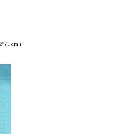
" ( 1 cm )