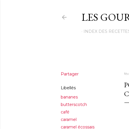
LES GOUR
INDEX DES RECETTE
Partager
fé
P
Libellés
C
bananes
butterscotch
café
caramel
caramel écossais