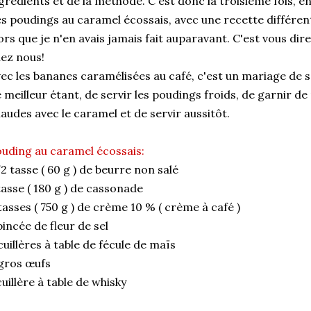
grédients et de la méthode. C'est donc la troisième fois, en
s poudings au caramel écossais, avec une recette différe
ors que je n'en avais jamais fait auparavant. C'est vous dir
ez nous!
ec les bananes caramélisées au café, c'est un mariage de s
 meilleur étant, de servir les poudings froids, de garnir d
audes avec le caramel et de servir aussitôt.
uding au caramel écossais:
2 tasse ( 60 g ) de beurre non salé
tasse ( 180 g ) de cassonade
tasses ( 750 g ) de crème 10 % ( crème à café )
pincée de fleur de sel
cuillères à table de fécule de maïs
gros œufs
cuillère à table de whisky