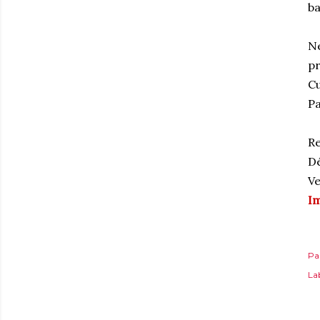
ba
Ne
pr
Cu
Pa
Re
Dé
Ve
Im
Pa
Lab