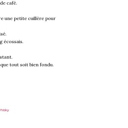
de café.
e une petite cuillère pour
isé.
g écossais.
stant.
que tout soit bien fondu.
hisky