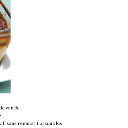
e vanille.
e
vif, sans remuer! Lorsque les