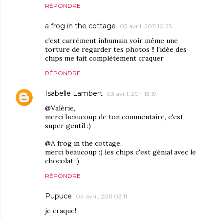
RÉPONDRE
a frog in the cottage
03 avril, 2011 10:25
c'est carrément inhumain voir même une
torture de regarder tes photos !! l'idée des
chips me fait complètement craquer
RÉPONDRE
Isabelle Lambert
03 avril, 2011 13:19
@Valérie,
merci beaucoup de ton commentaire, c'est
super gentil :)
@A frog in the cottage,
merci beaucoup :) les chips c'est génial avec le
chocolat :)
RÉPONDRE
Pupuce
04 avril, 2011 03:11
je craque!