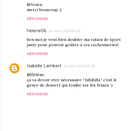
@Azura,
merci beaucoup :)
RÉPONDRE
helene06
24 avril, 2011 04:29
ben moi je veux bien doubler ma ration de sport
juste pour pouvoir goûter à ces cochonneries!
RÉPONDRE
Isabelle Lambert
25 avril, 2011 07:27
@Hélène,
ça va devoir etre nécessaire ! hihihihi ! c'est le
genre de dessert qui tombe sur les fesses :)
RÉPONDRE