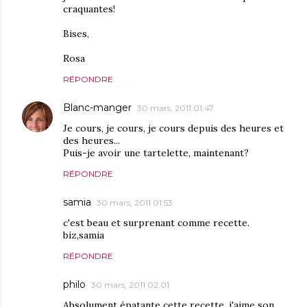
craquantes!
Bises,
Rosa
RÉPONDRE
Blanc-manger
30 mars, 2011 01:47
Je cours, je cours, je cours depuis des heures et
des heures...
Puis-je avoir une tartelette, maintenant?
RÉPONDRE
samia
30 mars, 2011 01:53
c'est beau et surprenant comme recette.
biz,samia
RÉPONDRE
philo
30 mars, 2011 02:01
Absolument épatante cette recette, j'aime son