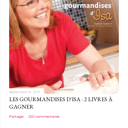
c
o
m
m
e
n
t
a
i
r
e
septembre 14, 2011
LES GOURMANDISES D'ISA : 2 LIVRES À
GAGNER
Partager
250 commentaires