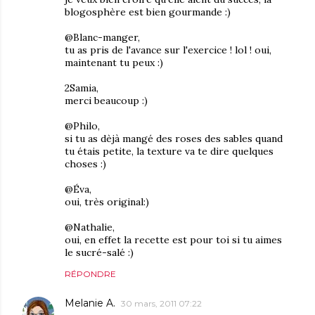
blogosphère est bien gourmande :)
@Blanc-manger,
tu as pris de l'avance sur l'exercice ! lol ! oui,
maintenant tu peux :)
2Samia,
merci beaucoup :)
@Philo,
si tu as dèjà mangé des roses des sables quand
tu étais petite, la texture va te dire quelques
choses :)
@Éva,
oui, très original:)
@Nathalie,
oui, en effet la recette est pour toi si tu aimes
le sucré-salé :)
RÉPONDRE
Melanie A.
30 mars, 2011 07:22