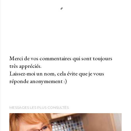
Merci de vos commentaires qui sont toujours
très appréciés.
P
Laissez-moi un nom, cela évite que je vous
u
réponde anonymement :)
b
l
i
e
MESSAGES LES PLUS CONSULTÉS
r
u
n