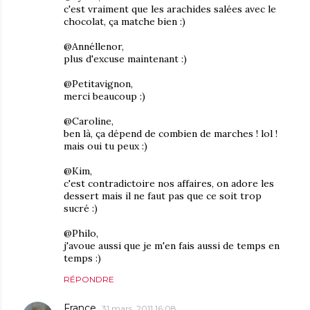
c'est vraiment que les arachides salées avec le
chocolat, ça matche bien :)
@Annéllenor,
plus d'excuse maintenant :)
@Petitavignon,
merci beaucoup :)
@Caroline,
ben là, ça dépend de combien de marches ! lol !
mais oui tu peux :)
@Kim,
c'est contradictoire nos affaires, on adore les
dessert mais il ne faut pas que ce soit trop
sucré :)
@Philo,
j'avoue aussi que je m'en fais aussi de temps en
temps :)
RÉPONDRE
France
31 mars, 2011 16:08