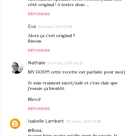
côté original ! A tester donc ...
RÉPONDRE
Eva
30 mars, 2011 05:18
Alors ça c'est original !!
Bisous
RÉPONDRE
Nathalie
30 mars, 2011 06:29
MY GOD!!!! cette recette est parfaite pour moi;)
Je suis vraiment sucré/salé et c'est clair que
j'essaie ça bientôt.
Merci!
RÉPONDRE
Isabelle Lambert
30 mars, 2011 06:58
@Rosa,
je veux bien croire qu'elle aient du succès, la