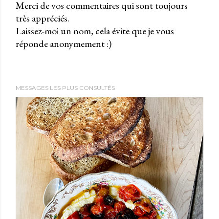
Merci de vos commentaires qui sont toujours
très appréciés.
P
Laissez-moi un nom, cela évite que je vous
u
réponde anonymement :)
b
l
i
e
MESSAGES LES PLUS CONSULTÉS
r
u
n
c
o
m
m
e
n
t