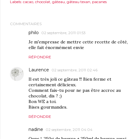
Labels:
cacao
chocolat
gâteau
gâteau texan
pacanes
COMMENTAIRES
philo
02 septembre, 2011 01:53
Je m'empresse de mettre cette recette de côté,
elle fait énormément envie
RÉPONDRE
Laurence
02 septembre, 2011 02:46
Il est très joli ce gâteau !!! Bien ferme et
certainement délicieux.
Comment fais-tu pour ne pas être accroc au
chocolat, dis ? ;)
Bon WE a toi.
Bises gourmandes.
RÉPONDRE
nadine
02 septembre, 2011 04:04
Oups !, 250g de beurre + 250ml de beurre aussi