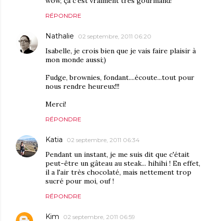
wow, ça c'est vraiment très gourmand!
RÉPONDRE
Nathalie
02 septembre, 2011 06:20
Isabelle, je crois bien que je vais faire plaisir à
mon monde aussi;)
Fudge, brownies, fondant....écoute...tout pour
nous rendre heureux!!!
Merci!
RÉPONDRE
Katia
02 septembre, 2011 06:34
Pendant un instant, je me suis dit que c'était
peut-être un gâteau au steak... hihihi ! En effet,
il a l'air très chocolaté, mais nettement trop
sucré pour moi, ouf !
RÉPONDRE
Kim
02 septembre, 2011 06:59