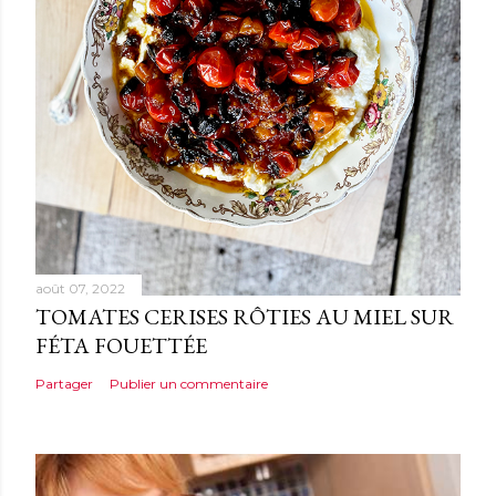
a
i
r
e
août 07, 2022
TOMATES CERISES RÔTIES AU MIEL SUR
FÉTA FOUETTÉE
Partager
Publier un commentaire