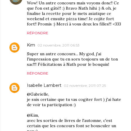
Wow! Un autre concours mais voyons donc!! Ce
que l'on est gâté!! :) Bravo Nath hihi :) & oh, je
finalise la recette pour le mets asiatique ce
weekend et ensuite pizza time! Je cojite fort
fort!! Promis :) Merci à vous deux les filles!!! <333
RÉPONDRE
Kim
02 novembre, 2011 06:53
Super un autre concours... My god, j'ai
l'impression que tu en sors toujours un de ton
sac!!!! Félicitations à Nath pour le bouquin!
RÉPONDRE
Isabelle Lambert
02 novembre, 2011 07:25
@Gabrielle,
je suis certaine que tu vas cogiter fort ) j'ai hate
de voir ta participation :)
@Kim,
avec les sorties de livres de l'automne, c'est
certain que les concours font se bousculer un
peu :)