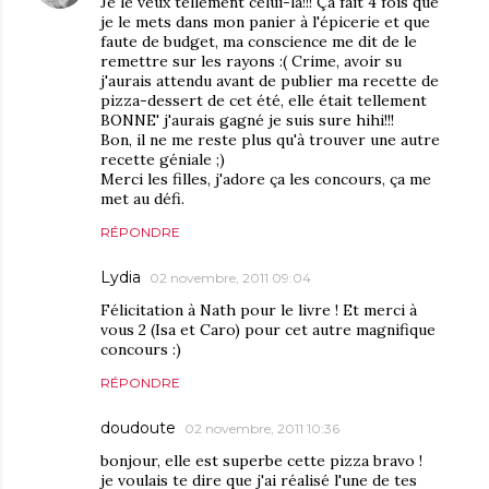
Je le veux tellement celui-là!!! Ça fait 4 fois que
je le mets dans mon panier à l'épicerie et que
faute de budget, ma conscience me dit de le
remettre sur les rayons :( Crime, avoir su
j'aurais attendu avant de publier ma recette de
pizza-dessert de cet été, elle était tellement
BONNE' j'aurais gagné je suis sure hihi!!!
Bon, il ne me reste plus qu'à trouver une autre
recette géniale ;)
Merci les filles, j'adore ça les concours, ça me
met au défi.
RÉPONDRE
Lydia
02 novembre, 2011 09:04
Félicitation à Nath pour le livre ! Et merci à
vous 2 (Isa et Caro) pour cet autre magnifique
concours :)
RÉPONDRE
doudoute
02 novembre, 2011 10:36
bonjour, elle est superbe cette pizza bravo !
je voulais te dire que j'ai réalisé l'une de tes