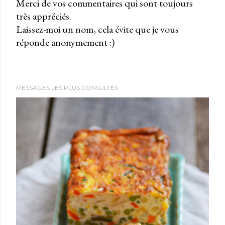
Merci de vos commentaires qui sont toujours
très appréciés.
P
Laissez-moi un nom, cela évite que je vous
u
réponde anonymement :)
b
l
i
e
MESSAGES LES PLUS CONSULTÉS
r
u
n
c
o
m
m
e
n
t