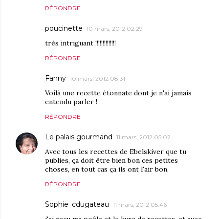
RÉPONDRE
poucinette
10 mars, 2012 02:29
très intriguant !!!!!!!!!!!!!!
RÉPONDRE
Fanny
10 mars, 2012 08:31
Voilà une recette étonnate dont je n'ai jamais
entendu parler !
RÉPONDRE
Le palais gourmand
11 mars, 2012 05:02
Avec tous les recettes de Ebelskiver que tu
publies, ça doit être bien bon ces petites
choses, en tout cas ça ils ont l'air bon.
RÉPONDRE
Sophie_cdugateau
11 mars, 2012 05:46
j'ai reçu ma poêle et le livre de recettes, et avec