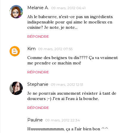
Melanie A.
09 mars, 2012 06:41
Ah le babeurre, n'est-ce pas un ingrédients
indispensable pour qui aime le moelleux en
cuisine? Je note, je note...
RÉPONDRE
Kim
09 mars, 2012 07:55
Comme des beignes tu dis???? Ça va vraiment
me prendre ce machin moi!
RÉPONDRE
Stephanie
09 mars, 2012 12:51
Je ne pourrais aucunement résister à tant de
douceurs ;-) J'en ai l'eau à la bouche.
RÉPONDRE
Pauline
09 mars, 2012 22:34
Huuuuummmmmm, ça a l'air bien bon ^^