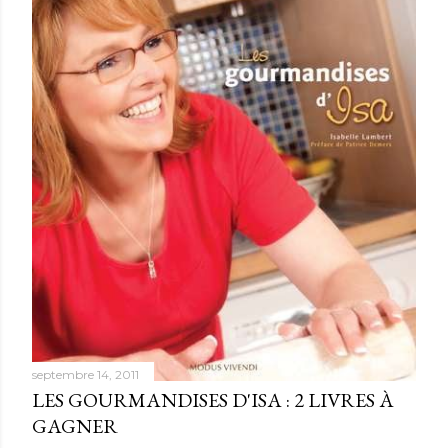
u
n
c
o
m
m
e
n
t
a
i
r
e
septembre 14, 2011
LES GOURMANDISES D'ISA : 2 LIVRES À
GAGNER