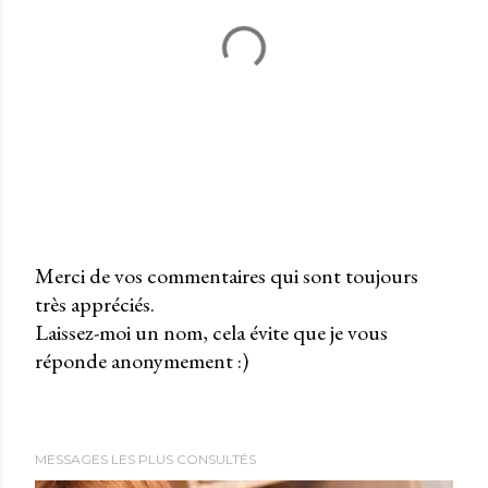
Merci de vos commentaires qui sont toujours
très appréciés.
P
Laissez-moi un nom, cela évite que je vous
u
réponde anonymement :)
b
l
i
e
MESSAGES LES PLUS CONSULTÉS
r