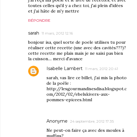
toutes celles qu'il y a chez toi, j'ai plein d'idées
et j'ai hâte de m'y mettre
RÉPONDRE
sarah
11 mars, 2012 12:16
bonjour isa, quel sorte de poele utilises tu pour
réaliser cette recette (une avec des cavités???)?
cette recette me plais mais je ne saisi pas bien
la cuisson.... merci d'avance
Isabelle Lambert
11 mars, 2012 20:41
sarah, vas lire ce billet, j'ai mis la photo
de la poêle :
http://lesgourmandisesdisa.blogspot.c
om/2012/02/ebelskivers-aux-
pommes-epicees.html
Anonyme
24 septembre, 2012 17:35
Ne peut-on faire ça avec des moules à
muffins?