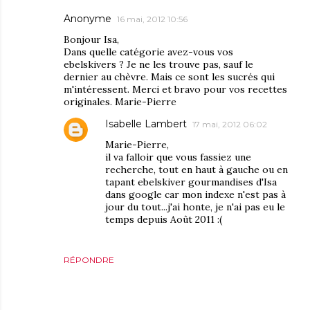
Anonyme
16 mai, 2012 10:56
Bonjour Isa,
Dans quelle catégorie avez-vous vos
ebelskivers ? Je ne les trouve pas, sauf le
dernier au chèvre. Mais ce sont les sucrés qui
m'intéressent. Merci et bravo pour vos recettes
originales. Marie-Pierre
Isabelle Lambert
17 mai, 2012 06:02
Marie-Pierre,
il va falloir que vous fassiez une
recherche, tout en haut à gauche ou en
tapant ebelskiver gourmandises d'Isa
dans google car mon indexe n'est pas à
jour du tout...j'ai honte, je n'ai pas eu le
temps depuis Août 2011 :(
RÉPONDRE