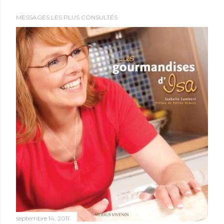
e
MESSAGES LES PLUS CONSULTÉS
r
u
n
c
o
m
m
e
n
t
a
i
r
e
septembre 14, 2011