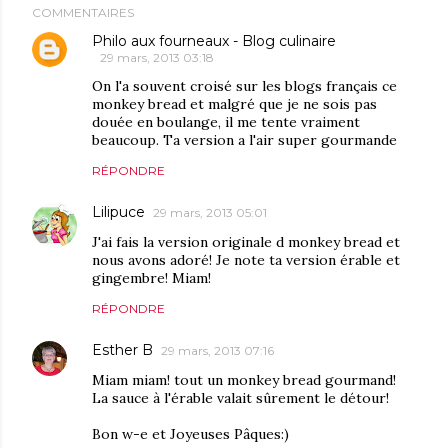
COMMENTAIRES
Philo aux fourneaux - Blog culinaire
29 mars, 2013 03:18
On l'a souvent croisé sur les blogs français ce
monkey bread et malgré que je ne sois pas
douée en boulange, il me tente vraiment
beaucoup. Ta version a l'air super gourmande
RÉPONDRE
Lilipuce
29 mars, 2013 05:01
J'ai fais la version originale d monkey bread et
nous avons adoré! Je note ta version érable et
gingembre! Miam!
RÉPONDRE
Esther B
29 mars, 2013 07:16
Miam miam! tout un monkey bread gourmand!
La sauce à l'érable valait sûrement le détour!
Bon w-e et Joyeuses Pâques:)