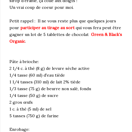
sirop d'érable, ça colle aux doigts !
Un vrai coup de coeur pour moi.
Petit rappel : Il ne vous reste plus que quelques jours
pour
participer au tirage au sort
qui vous fera peut être
gagner un lot de 5 tablettes de chocolat
Green & Black’s
Organic
.
Pâte à brioche:
2 1/4 c. à thé (8 g) de levure sèche active
1/4 tasse (60 ml) d'eau tiède
1 1/4 tasses (310 ml) de lait 2% tiède
1/3 tasse (75 g) de beurre non salé, fondu
1/4 tasse (50 g) de sucre
2 gros œufs
1 c. à thé (5 ml) de sel
5 tasses (750 g) de farine
Enrobage: