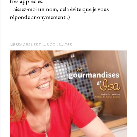
très appréciés.
P
Laissez-moi un nom, cela évite que je vous
u
réponde anonymement :)
b
l
i
e
MESSAGES LES PLUS CONSULTÉS
r
u
n
c
o
m
m
e
n
t
a
i