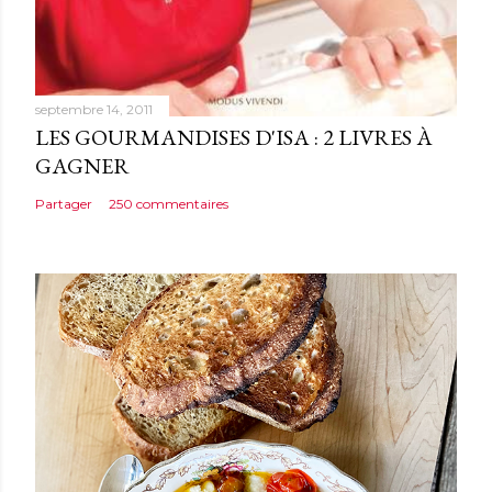
r
e
septembre 14, 2011
LES GOURMANDISES D'ISA : 2 LIVRES À
GAGNER
Partager
250 commentaires