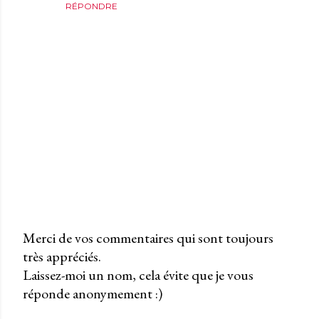
RÉPONDRE
Merci de vos commentaires qui sont toujours
très appréciés.
P
Laissez-moi un nom, cela évite que je vous
u
réponde anonymement :)
b
l