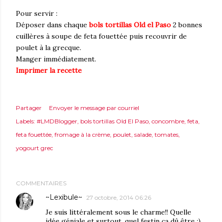
Pour servir :
Déposer dans chaque
bols tortillas Old el Paso
2 bonnes
cuillères à soupe de feta fouettée puis recouvrir de
poulet à la grecque.
Manger immédiatement.
Imprimer la recette
Partager
Envoyer le message par courriel
Labels:
#LMDBlogger
bols tortillas Old El Paso
concombre
feta
feta fouettée
fromage à la crème
poulet
salade
tomates
yogourt grec
COMMENTAIRES
~Lexibule~
27 octobre, 2014 06:26
Je suis littéralement sous le charme!! Quelle
idée géniale et surtout, quel festin ça dû être :)