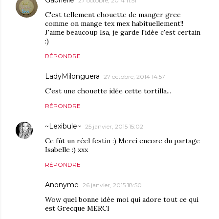
Gabrielle
27 octobre, 2014 11:51
C'est tellement chouette de manger grec
comme on mange tex mex habituellement!!
J'aime beaucoup Isa, je garde l'idée c'est certain
:)
RÉPONDRE
LadyMilonguera
27 octobre, 2014 14:57
C'est une chouette idée cette tortilla...
RÉPONDRE
~Lexibule~
25 janvier, 2015 15:02
Ce fût un réel festin :) Merci encore du partage
Isabelle :) xxx
RÉPONDRE
Anonyme
26 janvier, 2015 18:50
Wow quel bonne idée moi qui adore tout ce qui
est Grecque MERCI