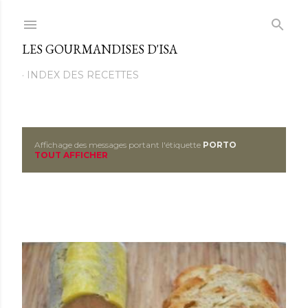
Passer au contenu principal
LES GOURMANDISES D'ISA
INDEX DES RECETTES
Affichage des messages portant l'étiquette
PORTO
M
TOUT AFFICHER
e
s
s
a
g