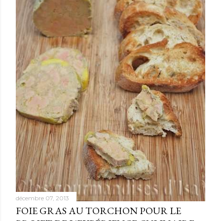
e
s
décembre 07, 2013
FOIE GRAS AU TORCHON POUR LE