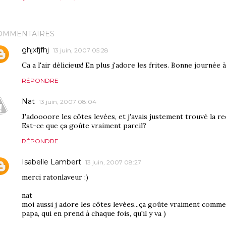
OMMENTAIRES
ghjxfjfhj
13 juin, 2007 05:28
Ca a l'air délicieux! En plus j'adore les frites. Bonne journée 
RÉPONDRE
Nat
13 juin, 2007 08:04
J'adoooore les côtes levées, et j'avais justement trouvé la r
Est-ce que ça goûte vraiment pareil?
RÉPONDRE
Isabelle Lambert
13 juin, 2007 08:27
merci ratonlaveur :)
nat
moi aussi j adore les côtes levées...ça goûte vraiment comme
papa, qui en prend à chaque fois, qu'il y va )