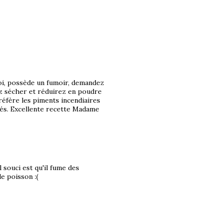
oi, possède un fumoir, demandez
z sécher et réduirez en poudre
réfère les piments incendiaires
tés. Excellente recette Madame
l souci est qu'il fume des
e poisson :(