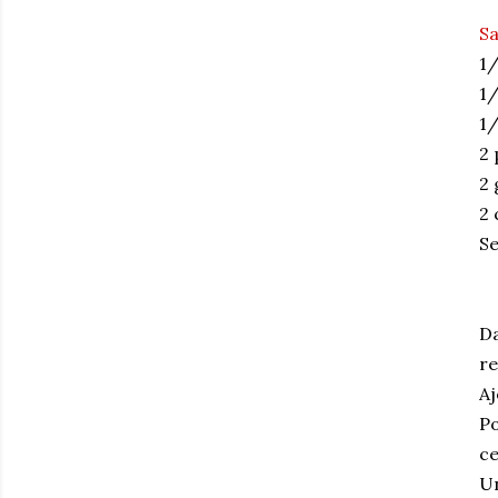
Sa
1/
1/
1/
2 
2 
2 
Se
Da
re
Aj
Po
ce
Un