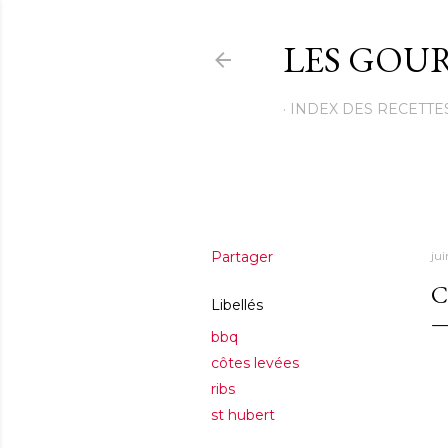
LES GOUR
INDEX DES RECETTE
Partager
ju
C
Libellés
bbq
côtes levées
ribs
st hubert