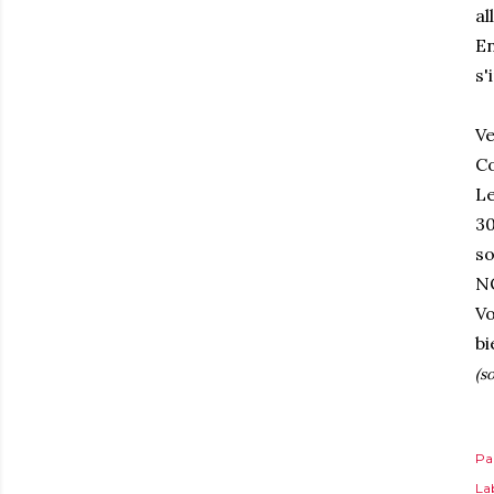
al
En
s'
Ve
Co
Le
30
so
N
Vo
bi
(s
Pa
Lab