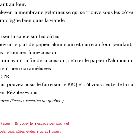
lant au four.
lever la membrane gélatineuse qui se trouve sous les côtes
imprègne bien dans la viande
rser la sauce sur les côtes
uvrir le plat de papier aluminium et cuire au four pendant 
s retourner à mi-cuisson
 mn avant la fin de la cuisson, retirer le papier d'aluminium
ient bien caramélisées
OTE
us pouvez aussi le faire sur le BBQ et s'il vous reste de la s
en. Régalez-vous!
ource Picasso-recettes du québec )
rtager
Envoyer le message par courriel
els:
bbq
côtes levées
ribs
st hubert