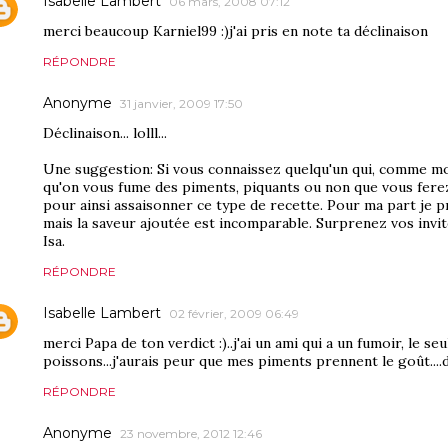
Isabelle Lambert
06 mars, 2008 07:12
merci beaucoup Karniel99 :)j'ai pris en note ta déclinaison
RÉPONDRE
Anonyme
31 janvier, 2009 17:50
Déclinaison... lolll...
Une suggestion: Si vous connaissez quelqu'un qui, comme m
qu'on vous fume des piments, piquants ou non que vous fere
pour ainsi assaisonner ce type de recette. Pour ma part je p
mais la saveur ajoutée est incomparable. Surprenez vos invi
Isa.
RÉPONDRE
Isabelle Lambert
02 février, 2009 06:49
merci Papa de ton verdict :)..j'ai un ami qui a un fumoir, le seu
poissons...j'aurais peur que mes piments prennent le goût....d
RÉPONDRE
Anonyme
23 novembre, 2012 12:46