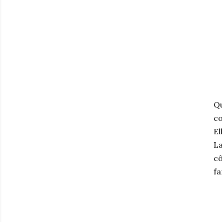
Qu
c
El
La
cô
fa