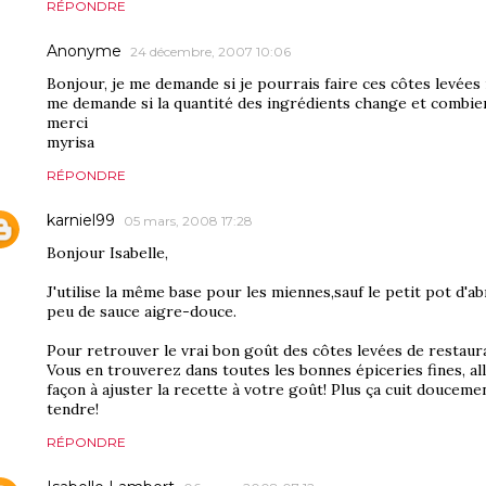
RÉPONDRE
Anonyme
24 décembre, 2007 10:06
Bonjour, je me demande si je pourrais faire ces côtes levées m
me demande si la quantité des ingrédients change et combien
merci
myrisa
RÉPONDRE
karniel99
05 mars, 2008 17:28
Bonjour Isabelle,
J'utilise la même base pour les miennes,sauf le petit pot d'a
peu de sauce aigre-douce.
Pour retrouver le vrai bon goût des côtes levées de restauran
Vous en trouverez dans toutes les bonnes épiceries fines, a
façon à ajuster la recette à votre goût! Plus ça cuit douceme
tendre!
RÉPONDRE