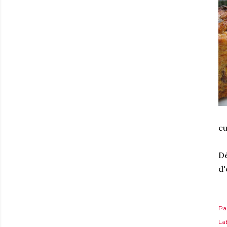
cu
Dé
d
Pa
Lab