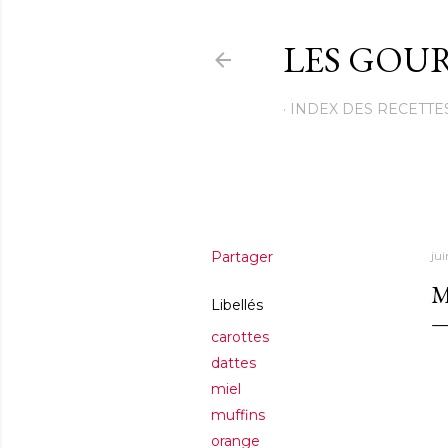
LES GOUR
INDEX DES RECETTE
Partager
ju
M
Libellés
carottes
dattes
miel
muffins
orange