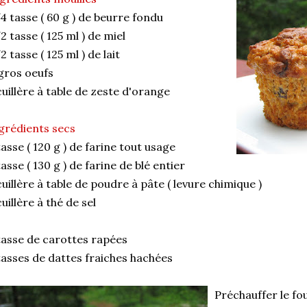
4 tasse ( 60 g ) de beurre fondu
2 tasse ( 125 ml ) de miel
2 tasse ( 125 ml ) de lait
gros oeufs
cuillère à table de zeste d'orange
grédients secs
tasse ( 120 g ) de farine tout usage
tasse ( 130 g ) de farine de blé entier
cuillère à table de poudre à pâte ( levure chimique )
cuillère à thé de sel
tasse de carottes rapées
tasses de dattes fraiches hachées
Préchauffer le fou