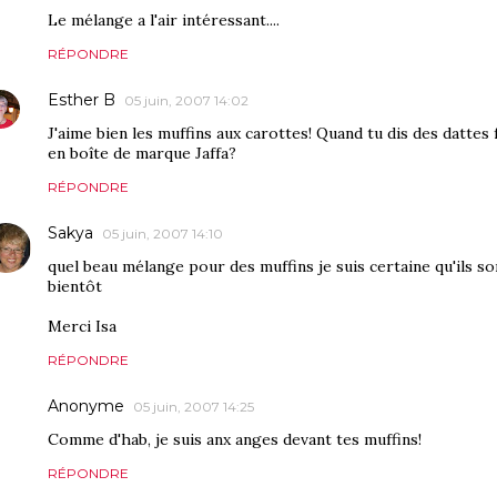
Le mélange a l'air intéressant....
RÉPONDRE
Esther B
05 juin, 2007 14:02
J'aime bien les muffins aux carottes! Quand tu dis des dattes 
en boîte de marque Jaffa?
RÉPONDRE
Sakya
05 juin, 2007 14:10
quel beau mélange pour des muffins je suis certaine qu'ils son
bientôt
Merci Isa
RÉPONDRE
Anonyme
05 juin, 2007 14:25
Comme d'hab, je suis anx anges devant tes muffins!
RÉPONDRE