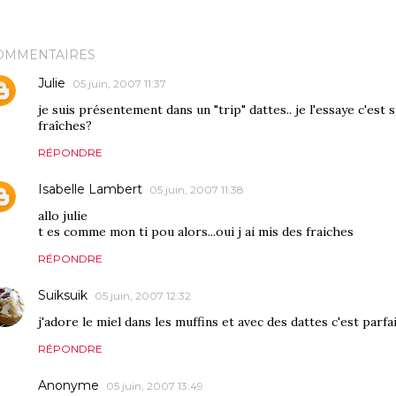
OMMENTAIRES
Julie
05 juin, 2007 11:37
je suis présentement dans un "trip" dattes.. je l'essaye c'est s
fraîches?
RÉPONDRE
Isabelle Lambert
05 juin, 2007 11:38
allo julie
t es comme mon ti pou alors...oui j ai mis des fraiches
RÉPONDRE
Suiksuik
05 juin, 2007 12:32
j'adore le miel dans les muffins et avec des dattes c'est parfai
RÉPONDRE
Anonyme
05 juin, 2007 13:49