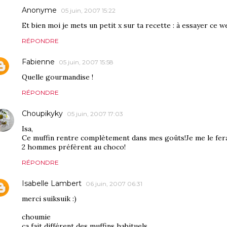
Anonyme
05 juin, 2007 15:22
Et bien moi je mets un petit x sur ta recette : à essayer ce 
RÉPONDRE
Fabienne
05 juin, 2007 15:58
Quelle gourmandise !
RÉPONDRE
Choupikyky
05 juin, 2007 17:03
Isa,
Ce muffin rentre complètement dans mes goûts!Je me le fe
2 hommes préfèrent au choco!
RÉPONDRE
Isabelle Lambert
06 juin, 2007 06:31
merci suiksuik :)
choumie
ça fait différent des muffins habituels