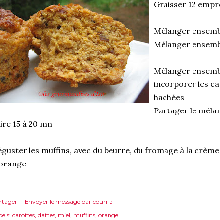
Graisser 12 empre
Mélanger ensembl
Mélanger ensembl
Mélanger ensemble
incorporer les ca
hachées
Partager le méla
ire 15 à 20 mn
guster les muffins, avec du beurre, du fromage à la crèm
'orange
rtager
Envoyer le message par courriel
els:
carottes
dattes
miel
muffins
orange