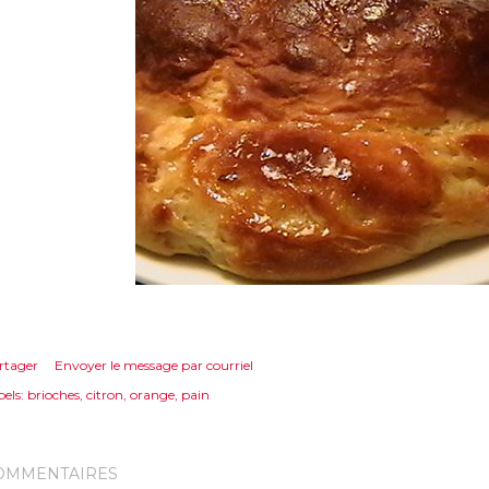
rtager
Envoyer le message par courriel
els:
brioches
citron
orange
pain
OMMENTAIRES