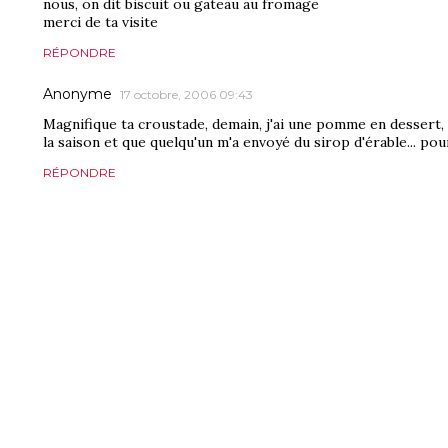
nous, on dit biscuit ou gateau au fromage
merci de ta visite
RÉPONDRE
Anonyme
17 octobre, 2006 09:43
Magnifique ta croustade, demain, j'ai une pomme en dessert,
la saison et que quelqu'un m'a envoyé du sirop d'érable... pou
RÉPONDRE