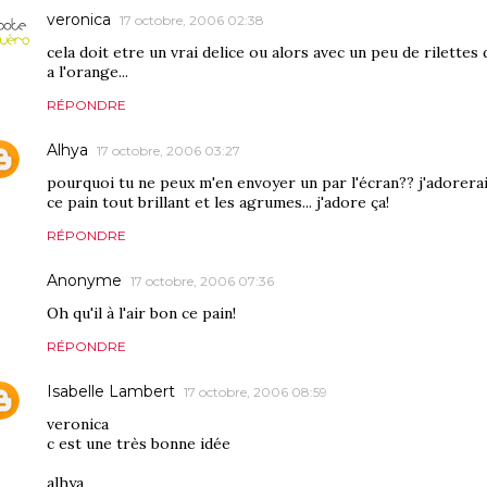
veronica
17 octobre, 2006 02:38
cela doit etre un vrai delice ou alors avec un peu de rilettes
a l'orange...
RÉPONDRE
Alhya
17 octobre, 2006 03:27
pourquoi tu ne peux m'en envoyer un par l'écran?? j'adorerai
ce pain tout brillant et les agrumes... j'adore ça!
RÉPONDRE
Anonyme
17 octobre, 2006 07:36
Oh qu'il à l'air bon ce pain!
RÉPONDRE
Isabelle Lambert
17 octobre, 2006 08:59
veronica
c est une très bonne idée
alhya