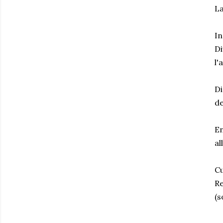
La
In
Di
l'
Di
d
En
al
Cu
Re
(s