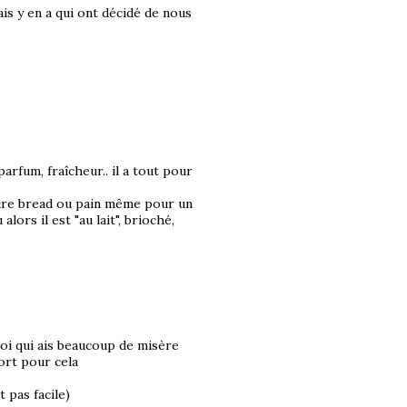
mais y en a qui ont décidé de nous
arfum, fraîcheur.. il a tout pour
dire bread ou pain même pour un
alors il est "au lait", brioché,
moi qui ais beaucoup de misère
ort pour cela
 pas facile)