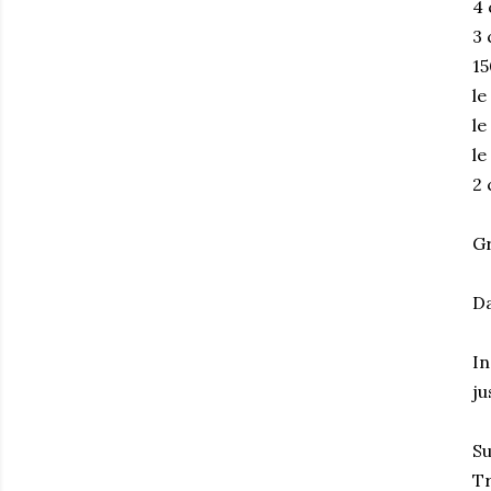
4 
3 
15
le
le
le
2 
Gr
Da
In
ju
Su
Tr