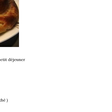
petit déjeuner
thé )