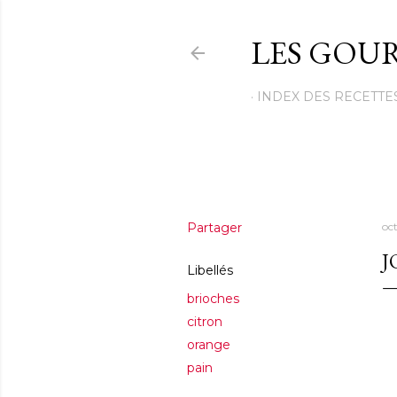
LES GOUR
INDEX DES RECETTE
Partager
oc
J
Libellés
brioches
citron
orange
pain