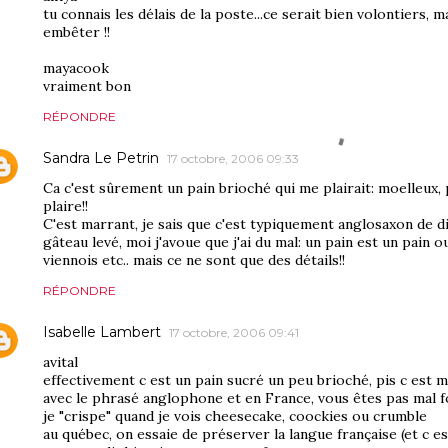
tu connais les délais de la poste...ce serait bien volontiers, 
embêter !!
mayacook
vraiment bon
RÉPONDRE
Sandra Le Petrin
17 octobre, 2006 09:33
Ca c'est sûrement un pain brioché qui me plairait: moelleux, p
plaire!!
C'est marrant, je sais que c'est typiquement anglosaxon de 
gâteau levé, moi j'avoue que j'ai du mal: un pain est un pain ou 
viennois etc.. mais ce ne sont que des détails!!
RÉPONDRE
Isabelle Lambert
17 octobre, 2006 09:41
avital
effectivement c est un pain sucré un peu brioché, pis c est 
avec le phrasé anglophone et en France, vous êtes pas mal f
je "crispe" quand je vois cheesecake, coockies ou crumble
au québec, on essaie de préserver la langue française (et c est