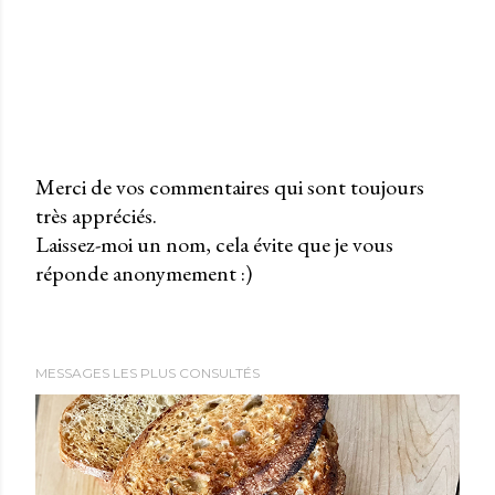
Merci de vos commentaires qui sont toujours
très appréciés.
P
Laissez-moi un nom, cela évite que je vous
u
réponde anonymement :)
b
l
i
e
MESSAGES LES PLUS CONSULTÉS
r
u
n
c