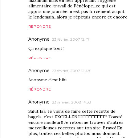
maximum mais en leur apprenant l'hygiène
alimentaire..travail de Pénélope...ce qui est
appris une journée, n est pas forcément acquit
le lendemain...alors je répètais encore et encore
RÉPONDRE
Anonyme
23 février, 2007 12:47
Ça explique tout !
RÉPONDRE
Anonyme
23 février, 2007 12:48
Anonyme c'est bibi
RÉPONDRE
Anonyme
23 janvier, 2008 14:33
Salut Isa, Je viens de faire cette recette de
bagels, c'est EXCELLENTTTTTTTTT!! Toasté,
encore meilleur!! Je retourne trouver d'autres
merveilleuses recettes sur ton site. Bravo! En
plus, toutes ces belles photos nous donnent