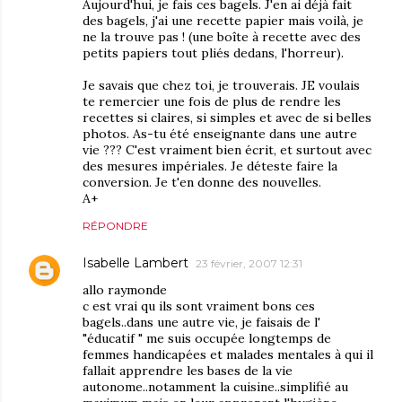
Aujourd'hui, je fais ces bagels. J'en ai déjà fait
des bagels, j'ai une recette papier mais voilà, je
ne la trouve pas ! (une boîte à recette avec des
petits papiers tout pliés dedans, l'horreur).
Je savais que chez toi, je trouverais. JE voulais
te remercier une fois de plus de rendre les
recettes si claires, si simples et avec de si belles
photos. As-tu été enseignante dans une autre
vie ??? C'est vraiment bien écrit, et surtout avec
des mesures impériales. Je déteste faire la
conversion. Je t'en donne des nouvelles.
A+
RÉPONDRE
Isabelle Lambert
23 février, 2007 12:31
allo raymonde
c est vrai qu ils sont vraiment bons ces
bagels..dans une autre vie, je faisais de l'
"éducatif " me suis occupée longtemps de
femmes handicapées et malades mentales à qui il
fallait apprendre les bases de la vie
autonome..notamment la cuisine..simplifié au