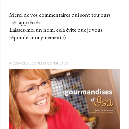
Merci de vos commentaires qui sont toujours
très appréciés.
P
Laissez-moi un nom, cela évite que je vous
u
réponde anonymement :)
b
l
i
e
MESSAGES LES PLUS CONSULTÉS
r
u
n
c
o
m
m
e
n