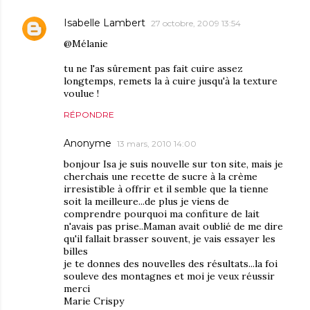
Isabelle Lambert
27 octobre, 2009 13:54
@Mélanie
tu ne l'as sûrement pas fait cuire assez
longtemps, remets la à cuire jusqu'à la texture
voulue !
RÉPONDRE
Anonyme
13 mars, 2010 14:00
bonjour Isa je suis nouvelle sur ton site, mais je
cherchais une recette de sucre à la crème
irresistible à offrir et il semble que la tienne
soit la meilleure...de plus je viens de
comprendre pourquoi ma confiture de lait
n'avais pas prise..Maman avait oublié de me dire
qu'il fallait brasser souvent, je vais essayer les
billes
je te donnes des nouvelles des résultats...la foi
souleve des montagnes et moi je veux réussir
merci
Marie Crispy