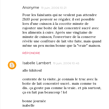
Anonyme
19 juin, 2006 10:21
Pour les fainéants qui ne veulent pas attendre
2h10 pour pouvoir se régaler, il est possible
lors d'une cuisson à la cocotte minute de
rajouter une boite de lait concentré sucré avec
les aliments à cuire. Après une vingtaine de
minute de cuisson, l'ouverture de la conserve
révèle une confiture de lait vite faite, mais quand
même un peu moins bonne que la "vraie" maison.
RÉPONDRE
Isabelle Lambert
19 juin, 2006 10:45
allo kikitoul
contente de ta visite...je connais le truc avec la
boite de lait concentré sucré.. mais comme tu
dis.. ça goute pas comme la vraie.. et pis surtout,
ça en fait pas beaucoup ! lol
bonne journée
isabelle