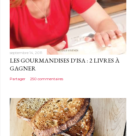
t
a
i
r
e
septembre 14, 2011
LES GOURMANDISES D'ISA : 2 LIVRES À
GAGNER
Partager
250 commentaires