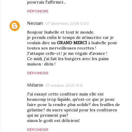
pourrais l'affirmer...
RÉPONDRE
Neosan
07 décembre, 2008 12:30
Bonjour Isabelle et tout le monde,
je prends enfin le temps de m'inscrire car je
voulais dire un
GRAND MERCI
à Isabelle pour
toutes ses merveilleuses recettes !
J'attaque celle-ci ! je me régale d'avance !
Ce midi, j'ai fait les burgers avec les pains
maison : divin !
RÉPONDRE
Mélanie
27 octobre, 2009 13:51
J'ai essayé cette confiture mais elle est
beaucoup trop liquide, qu'est-ce que je peux
faire pour la rendre plus solide? des feuilles de
gélatine? du sucre spécial pour les confitures
qui ne prennent pas?
sinon le goût est délicieux!
RÉPONDRE