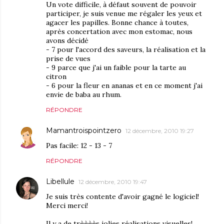
Un vote difficile, à défaut souvent de pouvoir
participer, je suis venue me régaler les yeux et
agacer les papilles. Bonne chance à toutes,
après concertation avec mon estomac, nous
avons décidé
- 7 pour l'accord des saveurs, la réalisation et la
prise de vues
- 9 parce que j'ai un faible pour la tarte au
citron
- 6 pour la fleur en ananas et en ce moment j'ai
envie de baba au rhum.
RÉPONDRE
Mamantroispointzero
12 décembre, 2010 19:27
Pas facile: 12 - 13 - 7
RÉPONDRE
Libellule
12 décembre, 2010 19:47
Je suis très contente d'avoir gagné le logiciel!
Merci merci!
Il y a de trèèèès jolies réalisations visuelles!