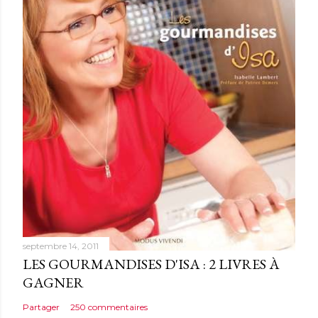
n
c
o
m
m
e
n
t
a
i
r
e
septembre 14, 2011
LES GOURMANDISES D'ISA : 2 LIVRES À
GAGNER
Partager
250 commentaires