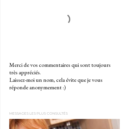
Merci de vos commentaires qui sont toujours
très appréciés.
P
Laissez-moi un nom, cela évite que je vous
u
réponde anonymement :)
b
l
i
e
MESSAGES LES PLUS CONSULTÉS
r
u