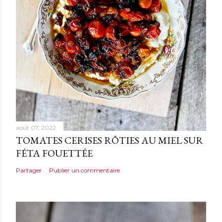
a
i
r
e
août 07, 2022
TOMATES CERISES RÔTIES AU MIEL SUR
FÉTA FOUETTÉE
Partager
Publier un commentaire