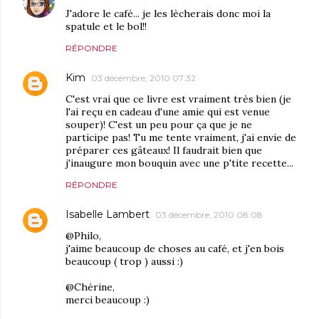
J'adore le café... je les lècherais donc moi la
spatule et le bol!!
RÉPONDRE
Kim
03 décembre, 2010 07:32
C'est vrai que ce livre est vraiment très bien (je
l'ai reçu en cadeau d'une amie qui est venue
souper)! C'est un peu pour ça que je ne
participe pas! Tu me tente vraiment, j'ai envie de
préparer ces gâteaux! Il faudrait bien que
j'inaugure mon bouquin avec une p'tite recette...
RÉPONDRE
Isabelle Lambert
03 décembre, 2010 08:08
@Philo,
j'aime beaucoup de choses au café, et j'en bois
beaucoup ( trop ) aussi :)
@Chérine,
merci beaucoup :)