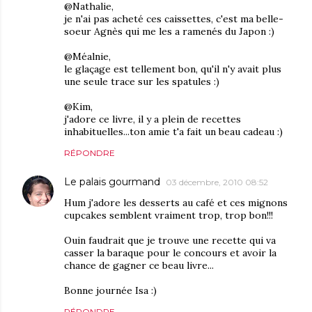
@Nathalie,
je n'ai pas acheté ces caissettes, c'est ma belle-
soeur Agnès qui me les a ramenés du Japon :)
@Méalnie,
le glaçage est tellement bon, qu'il n'y avait plus
une seule trace sur les spatules :)
@Kim,
j'adore ce livre, il y a plein de recettes
inhabituelles...ton amie t'a fait un beau cadeau :)
RÉPONDRE
Le palais gourmand
03 décembre, 2010 08:52
Hum j'adore les desserts au café et ces mignons
cupcakes semblent vraiment trop, trop bon!!!
Ouin faudrait que je trouve une recette qui va
casser la baraque pour le concours et avoir la
chance de gagner ce beau livre...
Bonne journée Isa :)
RÉPONDRE