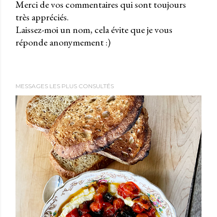
Merci de vos commentaires qui sont toujours
très appréciés.
P
Laissez-moi un nom, cela évite que je vous
u
réponde anonymement :)
b
l
i
e
MESSAGES LES PLUS CONSULTÉS
r
u
n
c
o
m
m
e
n
t