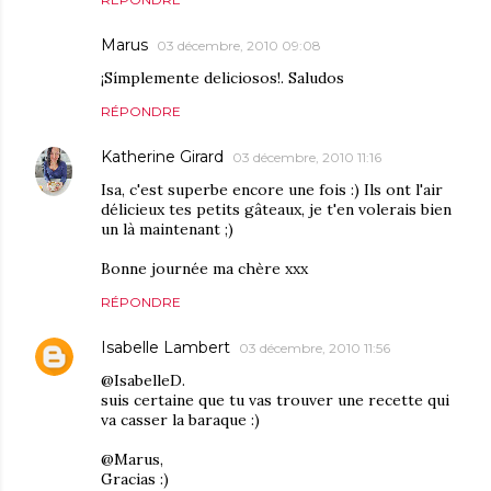
Marus
03 décembre, 2010 09:08
¡Símplemente deliciosos!. Saludos
RÉPONDRE
Katherine Girard
03 décembre, 2010 11:16
Isa, c'est superbe encore une fois :) Ils ont l'air
délicieux tes petits gâteaux, je t'en volerais bien
un là maintenant ;)
Bonne journée ma chère xxx
RÉPONDRE
Isabelle Lambert
03 décembre, 2010 11:56
@IsabelleD.
suis certaine que tu vas trouver une recette qui
va casser la baraque :)
@Marus,
Gracias :)