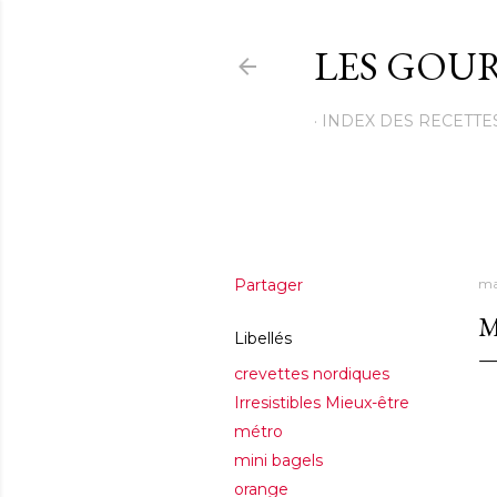
LES GOUR
INDEX DES RECETTE
Partager
ma
M
Libellés
crevettes nordiques
Irresistibles Mieux-être
métro
mini bagels
orange