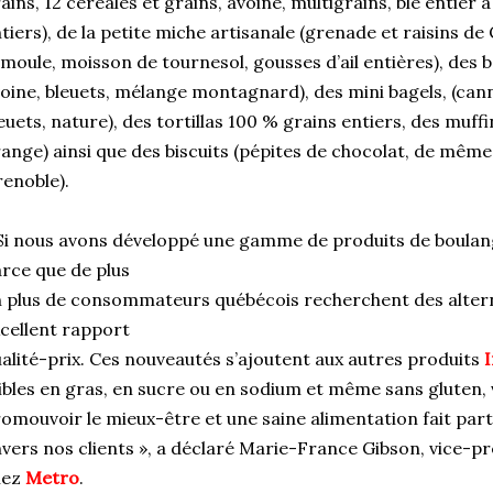
ains, 12 céréales et grains, avoine, multigrains, blé entier 
tiers), de la petite miche artisanale (grenade et raisins de 
moule, moisson de tournesol, gousses d’ail entières), des 
oine, bleuets, mélange montagnard), des mini bagels, (cannel
euets, nature), des tortillas 100 % grains entiers, des muff
ange) ainsi que des biscuits (pépites de chocolat, de même
enoble).
Si nous avons développé une gamme de produits de boulange
rce que de plus
 plus de consommateurs québécois recherchent des altern
cellent rapport
alité-prix. Ces nouveautés s’ajoutent aux autres produits
I
ibles en gras, en sucre ou en sodium et même sans gluten, v
omouvoir le mieux-être et une saine alimentation fait pa
vers nos clients », a déclaré Marie-France Gibson, vice-p
hez
Metro
.