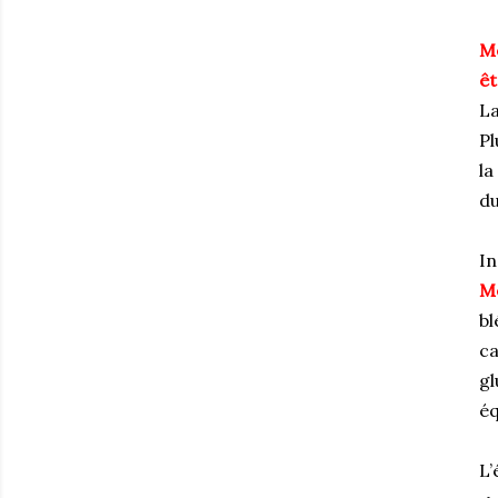
M
êt
La
Pl
la
du
In
M
bl
ca
gl
éq
L’