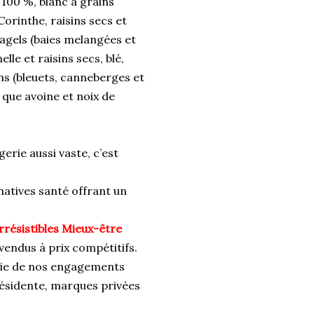
à 100 %, blanc à grains
Corinthe, raisins secs et
bagels (baies melangées et
le et raisins secs, blé,
ins (bleuets, canneberges et
 que avoine et noix de
rie aussi vaste, c’est
atives santé offrant un
rrésistibles Mieux-être
endus à prix compétitifs.
rtie de nos engagements
résidente, marques privées