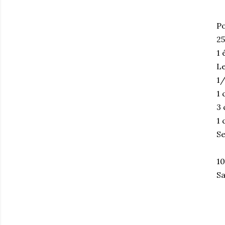
Po
25
1 
Le
1/
1 
3 
1 
Se
10
Sa