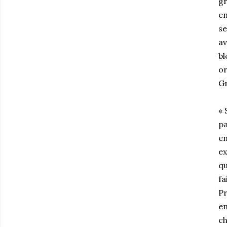
gr
en
se
av
bl
or
Gr
« 
pa
en
ex
qu
fa
Pr
en
c