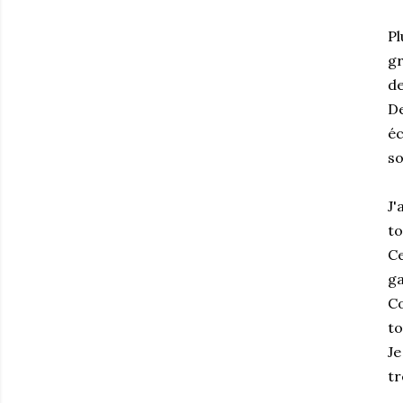
Pl
gr
de
De
éc
so
J'
to
Ce
ga
Co
to
Je
tr