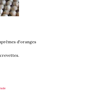
s suprêmes d'oranges
crevettes.
lade