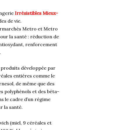
angerie
Irrésistibles Mieux-
es de vie.
permarchés Metro et Metro
our la santé : réduction de
antioxydant, renforcement
.
 produits développée par
réales entières comme le
tournesol, de même que des
es polyphénols et des béta-
s le cadre d’un régime
r la santé.
ch (miel, 9 céréales et