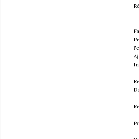
Ré
Fa
Pe
l'
Aj
In
Re
Dè
Re
Pr