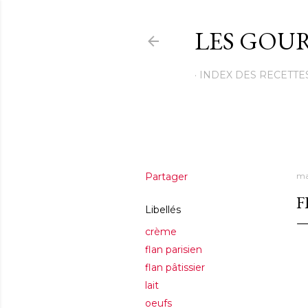
LES GOUR
INDEX DES RECETTE
Partager
ma
F
Libellés
crème
flan parisien
flan pâtissier
lait
oeufs