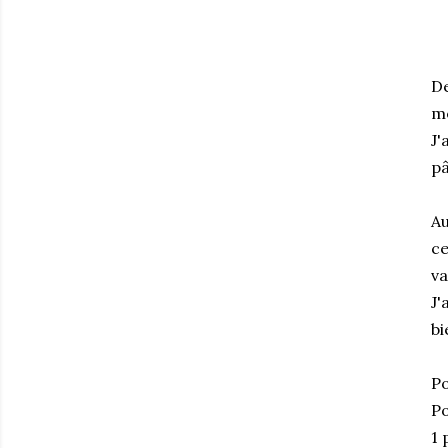
De
m
J'
pâ
Au
ce
va
J'
bi
Po
Po
1 