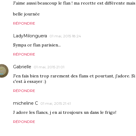
J'aime aussi beaucoup le flan ! ma recette est différente mais 
belle journée
RÉPONDRE
LadyMilonguera
01 mai, 2015 18:24
Sympa ce flan parisien...
RÉPONDRE
Gabrielle
01 mai, 2015 21:01
J'en fais bien trop rarement des flans et pourtant, j'adore. Si 
c'est à essayer :)
RÉPONDRE
micheline C
01 mai, 2015 21:41
J adore les flancs, j en ai troujours un dans le frigo!
RÉPONDRE