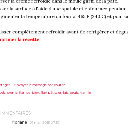
rser la crème refroidie dans le moule garni de la pâte.
sser la surface à l'aide d'une spatule et enfournez pendant
gmenter la température du four à 465 F (240 C) et poursui
isser complètement refroidir avant de réfrigérer et dégus
primer la recette
rtager
Envoyer le message par courriel
els:
crème
flan parisien
flan pâtissier
lait
oeufs
vanille
OMMENTAIRES
floriane
01 mai, 2015 07:57