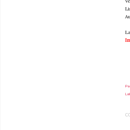
Ve
Li
Au
La
Im
Pa
Lab
C