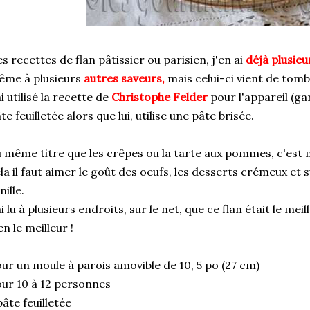
s recettes de flan pâtissier ou parisien, j'en ai
déjà
plusieu
ême à plusieurs
autres saveurs,
mais celui-ci vient de tomb
ai utilisé la recette de
Christophe Felder
pour l'appareil (garn
te feuilletée alors que lui, utilise une pâte brisée.
 même titre que les crêpes ou la tarte aux pommes, c'est
la il faut aimer le goût des oeufs, les desserts crémeux et 
nille.
ai lu à plusieurs endroits, sur le net, que ce flan était le mei
en le meilleur !
ur un moule à parois amovible de 10, 5 po (27 cm)
ur 10 à 12 personnes
pâte feuilletée