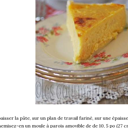
aisser la pâte, sur un plan de travail fariné, sur une épais
emisez-en un moule à parois amovible de de 10, 5 po (27 c