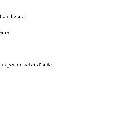
3 en décalé
réme
n peu de sel et d'huile