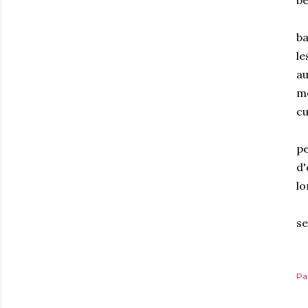
be
ba
le
au
me
cu
pe
d'
lo
se
Pa