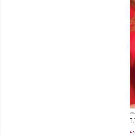
se
L
Pa