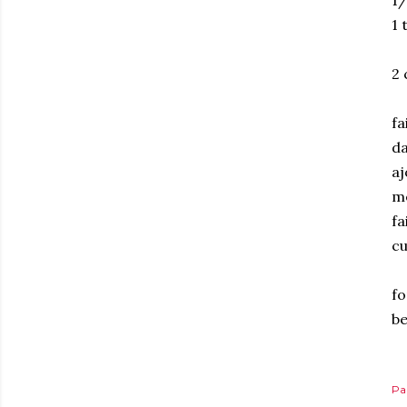
1/
1 
2 
fa
da
aj
me
fa
cu
fo
be
Pa