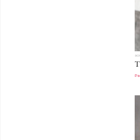
ao
T
Pa