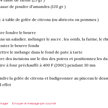
4 tasse de farine (25 gr )
tasse de poudre d'amandes (120 gr )
c à table de gelée de citrons (ou abricots ou pommes )
ire fondre le beurre
ns un saladier, mélanger le sucre , les oeufs, la farine, le
outer le beurre fondu
ttre le mélange dans le fond de pate à tarte
ire des incisions sur le dos des poires et positionnez les d
ire à four préchauffé à 400 F (200C) pendant 30 mn
ndre la gelée de citrons et badigeonner au pinceau le dessu
l effet
rtager
Envoyer le message par courriel