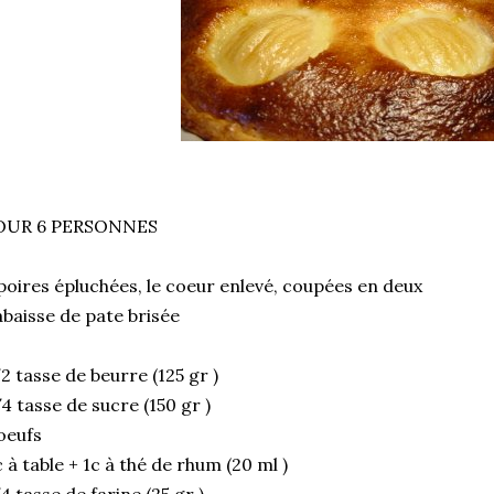
OUR 6 PERSONNES
poires épluchées, le coeur enlevé, coupées en deux
abaisse de pate brisée
2 tasse de beurre (125 gr )
4 tasse de sucre (150 gr )
oeufs
c à table + 1c à thé de rhum (20 ml )