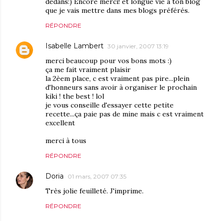
dedans:) Encore merci! et longue vie à ton blog
que je vais mettre dans mes blogs préférés.
RÉPONDRE
Isabelle Lambert
30 janvier, 2007 13:19
merci beaucoup pour vos bons mots :)
ça me fait vraiment plaisir
la 2èem place, c est vraiment pas pire...plein
d'honneurs sans avoir à organiser le prochain
kiki ! the best ! lol
je vous conseille d'essayer cette petite
recette...ça paie pas de mine mais c est vraiment
excellent
merci à tous
RÉPONDRE
Doria
01 mars, 2007 07:35
Très jolie feuilleté. J'imprime.
RÉPONDRE