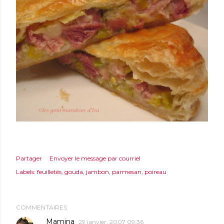
Partager
Envoyer le message par courriel
Labels:
feuilletés
gouda
jambon
parmesan
poireau
COMMENTAIRES
Mamina
29 janvier, 2007 09:36