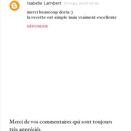
Isabelle Lambert
01 mars, 2007 09:35
merci beaucoup doria :)
la recette est simple mais vraiment excellente
RÉPONDRE
Merci de vos commentaires qui sont toujours
très appréciés.
P