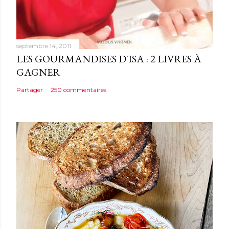
r
e
septembre 14, 2011
LES GOURMANDISES D'ISA : 2 LIVRES À
GAGNER
Partager
250 commentaires