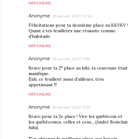
RÉPONDRE
Anonyme
29 janvier, 2007 10:26
Félicitations pour ta deuxième place au KKVKV !
Quant à tes feuilletés une réussite comme
d'habitude.
RÉPONDRE
Anonyme
29 janvier, 2007 11:18
Bravo pour ta 2° place au kiki, ta couronne était
manifique.
Euh, ce feuilleté aussi d'ailleurs, très
appetissant !!!
RÉPONDRE
Anonyme
29 janvier, 2007 11:54
Bravo pour ta 2e place ! Vive les québécois et
les québécoises, celles et ceux... (André Boisclair
hihi).
T'as obtenue le meilleure place, pas besoin