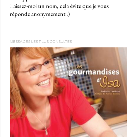
Laissez-moi un nom, cela évite que je vous
u
réponde anonymement :)
b
l
i
e
MESSAGES LES PLUS CONSULTÉS
r
u
n
c
o
m
m
e
n
t
a
i