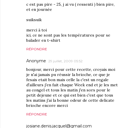
c est pas pire - 25, j ai vu ( ressenti ) bien pire,
et en journée
suiksuik
merci à toi
ici, ce ne sont pas les températures pour se
balader en t-shirt
RÉPONDRE
Anonyme
29 juillet, 2009 05:52
bonjour, merci pour cette recette, croyais moi
je n'ai jamais pu réussir la brioche, ce que je
fesais etait bon mais celle la c'est un regale
d'ailleurs j'en fait chaque Week end et je les met
au congel et tous les matin j'en sors pour le
petit dejeune et ce qui est bien c'est que tous
les matins j'ai la bonne odeur de cette delicate
brioche encore merci
RÉPONDRE
josiane.denis.jacquel@gmail.com