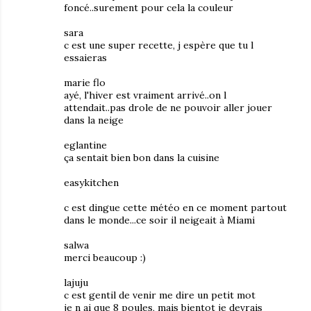
foncé..surement pour cela la couleur
sara
c est une super recette, j espère que tu l
essaieras
marie flo
ayé, l'hiver est vraiment arrivé..on l
attendait..pas drole de ne pouvoir aller jouer
dans la neige
eglantine
ça sentait bien bon dans la cuisine
easykitchen
c est dingue cette météo en ce moment partout
dans le monde...ce soir il neigeait à Miami
salwa
merci beaucoup :)
lajuju
c est gentil de venir me dire un petit mot
je n ai que 8 poules, mais bientot je devrais