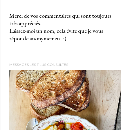
Merci de vos commentaires qui sont toujours
très appréciés.
P
Laissez-moi un nom, cela évite que je vous
u
réponde anonymement :)
b
l
i
e
MESSAGES LES PLUS CONSULTÉS
r
u
n
c
o
m
m
e
n