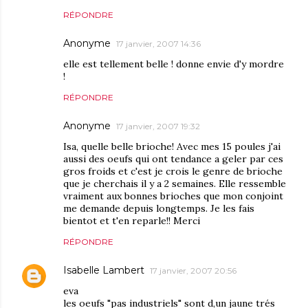
RÉPONDRE
Anonyme
17 janvier, 2007 14:36
elle est tellement belle ! donne envie d'y mordre
!
RÉPONDRE
Anonyme
17 janvier, 2007 19:32
Isa, quelle belle brioche! Avec mes 15 poules j'ai
aussi des oeufs qui ont tendance a geler par ces
gros froids et c'est je crois le genre de brioche
que je cherchais il y a 2 semaines. Elle ressemble
vraiment aux bonnes brioches que mon conjoint
me demande depuis longtemps. Je les fais
bientot et t'en reparle!! Merci
RÉPONDRE
Isabelle Lambert
17 janvier, 2007 20:56
eva
les oeufs "pas industriels" sont d,un jaune trés