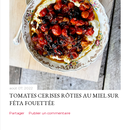
t
a
i
r
e
août 07, 2022
TOMATES CERISES RÔTIES AU MIEL SUR
FÉTA FOUETTÉE
Partager
Publier un commentaire