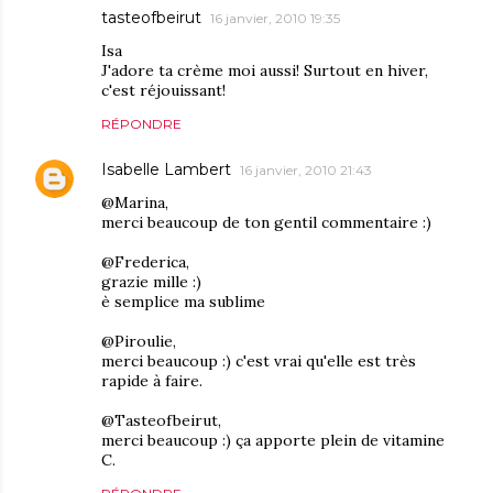
tasteofbeirut
16 janvier, 2010 19:35
Isa
J'adore ta crème moi aussi! Surtout en hiver,
c'est réjouissant!
RÉPONDRE
Isabelle Lambert
16 janvier, 2010 21:43
@Marina,
merci beaucoup de ton gentil commentaire :)
@Frederica,
grazie mille :)
è semplice ma sublime
@Piroulie,
merci beaucoup :) c'est vrai qu'elle est très
rapide à faire.
@Tasteofbeirut,
merci beaucoup :) ça apporte plein de vitamine
C.