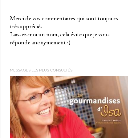
Merci de vos commentaires qui sont toujours
très appréciés.
P
Laissez-moi un nom, cela évite que je vous
u
réponde anonymement :)
b
l
i
e
MESSAGES LES PLUS CONSULTÉS
r
u
n
c
o
m
m
e