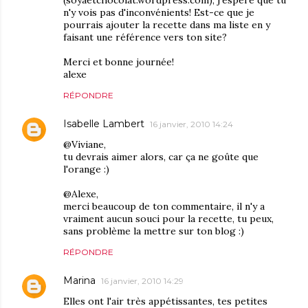
(soyaetchocolat.wordpress.com), j'espère que tu
n'y vois pas d'inconvénients! Est-ce que je
pourrais ajouter la recette dans ma liste en y
faisant une référence vers ton site?
Merci et bonne journée!
alexe
RÉPONDRE
Isabelle Lambert
16 janvier, 2010 14:24
@Viviane,
tu devrais aimer alors, car ça ne goûte que
l'orange :)
@Alexe,
merci beaucoup de ton commentaire, il n'y a
vraiment aucun souci pour la recette, tu peux,
sans problème la mettre sur ton blog :)
RÉPONDRE
Marina
16 janvier, 2010 14:29
Elles ont l'air très appétissantes, tes petites