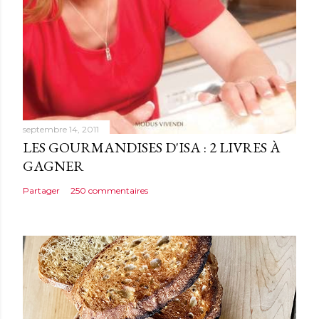
n
t
a
i
r
e
septembre 14, 2011
LES GOURMANDISES D'ISA : 2 LIVRES À
GAGNER
Partager
250 commentaires