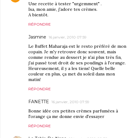
Une recette à tester "urgemment" .
Isa, mon amie, j'adore tes crèmes.
A bientôt.
RÉPONDRE
Jasmine
16 janvier, 2010 07:59
Le Buffet Maharaja est le resto préféré de mon
copain. Je m'y retrouve donc souvent, mais
comme rendue au dessert je n'ai plus très fin,
j'ai passé tout droit de ses poudings à l'orange.
Heureusement, il y a les tiens! Quelle belle
couleur en plus, ça met du soleil dans mon
matin!
RÉPONDRE
FANETTE
16 janvier, 2010 07:59
Bonne idée ces petites crèmes parfumées à
l'orange ça me donne envie d'essayer
RÉPONDRE