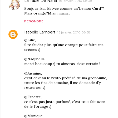
La Table De Nana
16 janvier, 2010 08:38
Bonjour Isa.. Est-ce comme un"Lemon Curd"?
Mais orangé?Miam miam...
RÉPONDRE
Isabelle Lambert
16 janvier, 2010 08:58
@Lilie,
il te faudra plus qu'une orange pour faire ces
crèmes :)
@Nadjibella,
merci beaucoup :) tu aimeras, c'est certain !
@Jasmine,
c'est devenu le resto préféré de ma grenouille,
toute les fins de semaine, il me demande d'y
retourner :)
@Fanette,
ce n'est pas juste parfumé, c'est tout fait avec
de le l'orange :)
@Monique,