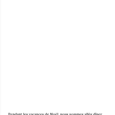
Pendant les vacances de Noël, nous sommes allés dîner