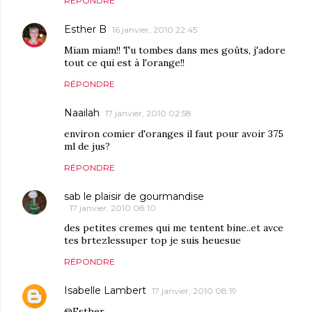
RÉPONDRE
Esther B
16 janvier, 2010 22:45
Miam miam!! Tu tombes dans mes goûts, j'adore
tout ce qui est à l'orange!!
RÉPONDRE
Naailah
17 janvier, 2010 02:58
environ comier d'oranges il faut pour avoir 375
ml de jus?
RÉPONDRE
sab le plaisir de gourmandise
17 janvier, 2010 08:10
des petites cremes qui me tentent bine..et avce
tes brtezlessuper top je suis heuesue
RÉPONDRE
Isabelle Lambert
17 janvier, 2010 08:19
@Esther,