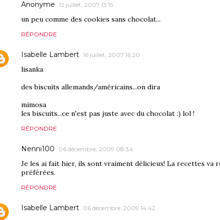
Anonyme
12 juillet, 2007 13:15
un peu comme des cookies sans chocolat...
RÉPONDRE
Isabelle Lambert
16 juillet, 2007 16:20
lisanka
des biscuits allemands/américains...on dira
mimosa
les biscuits...ce n'est pas juste avec du chocolat :) lol !
RÉPONDRE
Nenni100
06 décembre, 2009 08:34
Je les ai fait hier, ils sont vraiment délicieux! La recettes va
préférées.
RÉPONDRE
Isabelle Lambert
06 décembre, 2009 14:42