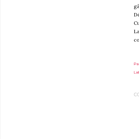
gâ
Dé
Cu
La
c
Pa
Lab
C