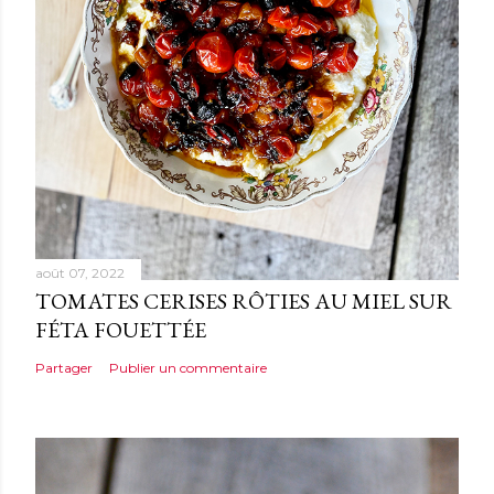
i
r
e
août 07, 2022
TOMATES CERISES RÔTIES AU MIEL SUR
FÉTA FOUETTÉE
Partager
Publier un commentaire