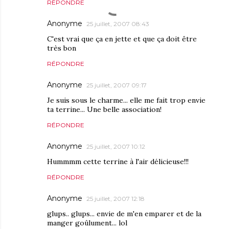
RÉPONDRE
Anonyme
25 juillet, 2007 08:43
C'est vrai que ça en jette et que ça doit être
très bon
RÉPONDRE
Anonyme
25 juillet, 2007 09:17
Je suis sous le charme... elle me fait trop envie
ta terrine... Une belle association!
RÉPONDRE
Anonyme
25 juillet, 2007 10:12
Hummmm cette terrine à l'air délicieuse!!!
RÉPONDRE
Anonyme
25 juillet, 2007 12:18
glups.. glups... envie de m'en emparer et de la
manger goûlument... lol