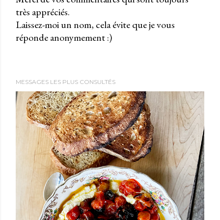
très appréciés.
P
Laissez-moi un nom, cela évite que je vous
u
réponde anonymement :)
b
l
i
e
MESSAGES LES PLUS CONSULTÉS
r
u
n
c
o
m
m
e
n
t
a