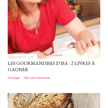
m
e
n
t
a
i
r
e
septembre 14, 2011
LES GOURMANDISES D'ISA : 2 LIVRES À
GAGNER
Partager
250 commentaires