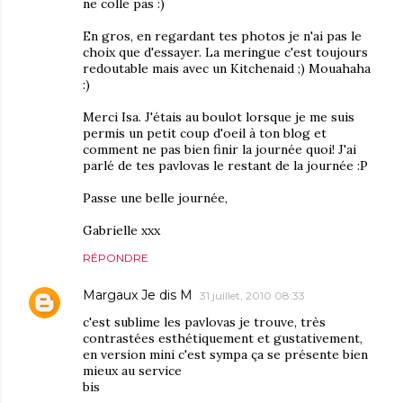
ne colle pas :)
En gros, en regardant tes photos je n'ai pas le
choix que d'essayer. La meringue c'est toujours
redoutable mais avec un Kitchenaid ;) Mouahaha
:)
Merci Isa. J'étais au boulot lorsque je me suis
permis un petit coup d'oeil à ton blog et
comment ne pas bien finir la journée quoi! J'ai
parlé de tes pavlovas le restant de la journée :P
Passe une belle journée,
Gabrielle xxx
RÉPONDRE
Margaux Je dis M
31 juillet, 2010 08:33
c'est sublime les pavlovas je trouve, très
contrastées esthétiquement et gustativement,
en version mini c'est sympa ça se présente bien
mieux au service
bis