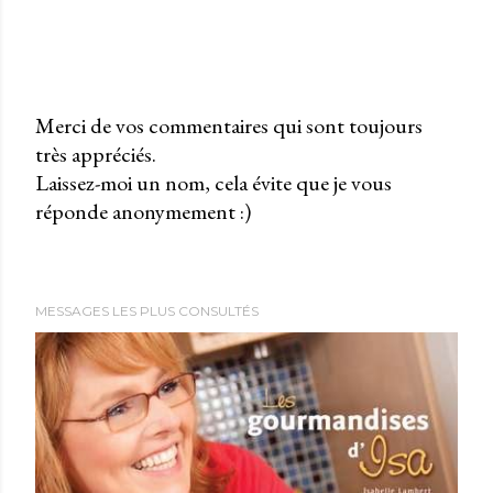
Merci de vos commentaires qui sont toujours
très appréciés.
P
Laissez-moi un nom, cela évite que je vous
u
réponde anonymement :)
b
l
i
e
MESSAGES LES PLUS CONSULTÉS
r
u
n
c
o
m