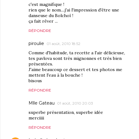
c'est magnifique !
rien que le nom....j'ai l'impression d'être une
danseuse du Bolchoï !
ça fait rêver ...
RÉPONDRE
piroulie
01 août, 2010 18:52
Comme d'habitude, ta recette a l'air délicieuse,
tes pavlova sont très mignonnes et très bien
présentées.
J'aime beaucoup ce dessert et tes photos me
mettent l'eau à la bouche !
bisous
RÉPONDRE
Mlle Gateau
01 août, 2010 20:03
superbe présentation, superbe idée
merciiii
RÉPONDRE