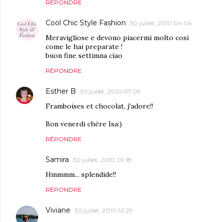
RÉPONDRE
Cool Chic Style Fashion
30 juillet, 2010 04:04
Meravigliose e devono piacermi molto così
come le hai preparate !
buon fine settimna ciao
RÉPONDRE
Esther B
30 juillet, 2010 07:09
Framboises et chocolat, j'adore!!
Bon venerdi chère Isa:)
RÉPONDRE
Samira
30 juillet, 2010 09:18
Hmmmm... splendide!!
RÉPONDRE
Viviane
30 juillet, 2010 10:29