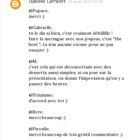
Isabelle Lambert
01 août, 2010 20:13
@Pupuce,
merci :)
@Gabrielle,
tu le dis si bien, c'est vraiment débillllle !
faire la meringue avec nos joujoux, c'est "the
best "...tu n'as aucune excuse pour ne pas
essayer :)
@M,
c'est cela qui est déconcertant avec des
desserts aussi simples, si on joue sur la
présentation, on donne l'impression qu'on y a
passer des heures :
@Priximmo,
d'accord avec toi :)
@Bree,
merci beaucoup :)
@Piroulie,
merci beaucoup de ton gentil commentaire :)