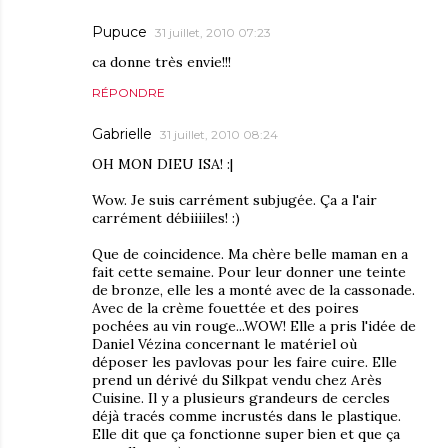
Pupuce
31 juillet, 2010 07:23
ca donne très envie!!!
RÉPONDRE
Gabrielle
31 juillet, 2010 08:24
OH MON DIEU ISA! :|
Wow. Je suis carrément subjugée. Ça a l'air
carrément débiiiiles! :)
Que de coincidence. Ma chère belle maman en a
fait cette semaine. Pour leur donner une teinte
de bronze, elle les a monté avec de la cassonade.
Avec de la crème fouettée et des poires
pochées au vin rouge...WOW! Elle a pris l'idée de
Daniel Vézina concernant le matériel où
déposer les pavlovas pour les faire cuire. Elle
prend un dérivé du Silkpat vendu chez Arès
Cuisine. Il y a plusieurs grandeurs de cercles
déjà tracés comme incrustés dans le plastique.
Elle dit que ça fonctionne super bien et que ça