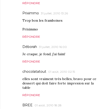
RÉPONDRE
Priximmo
31 juillet, 2010 13:26
Trop bon les framboises
Priximmo
RÉPONDRE
Déborah
31 juillet, 2010 16:00
Je craque, je fond, j'ai faim!
RÉPONDRE
chocolatatout
01 août, 2010 02:15
elles sont vraiment très belles, bravo pour ce
dessert qui doit faire forte impresion sur la
table
RÉPONDRE
BREE
01 août, 2010 18:28