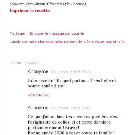
( Source : Dee Gibson, Gibson & Lyle, Caterer )
Imprimer la recette
Partager
Envoyer le message par courriel
Labels:
cannelle
clou de girofle
piment de la Jamaïque
poulet
vin
COMMENTAIRES
Anonyme
03 janvier, 2008 10:01
Jolie recette ! Et quel parfum... Très belle et
bonne année à toi !
RÉPONDRE
Anonyme
03 janvier, 2008 10:42
Ce que j'aime dans tes recettes publiées c'est
l'originalité de celles-ci et cette dernière
particulièrement ! Bravo !
Bonne année 2008 à toi et toute ta famille !