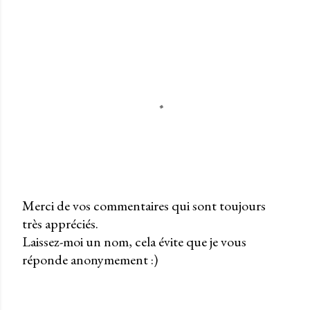
Merci de vos commentaires qui sont toujours
très appréciés.
P
Laissez-moi un nom, cela évite que je vous
u
réponde anonymement :)
b
l
i