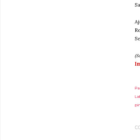
Sa
Aj
Re
Se
(S
Im
Pa
Lab
pi
C