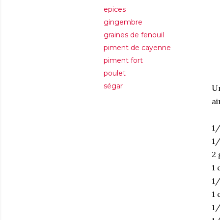
epices
gingembre
graines de fenouil
piment de cayenne
piment fort
poulet
ségar
Un
ai
1/
1/
2 
1 
1/
1 
1/