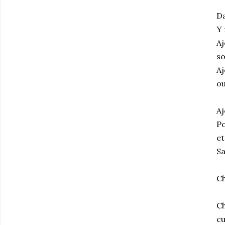
Da
Y 
Aj
so
Aj
ou
Aj
Po
et
Sa
Ch
Ch
cu