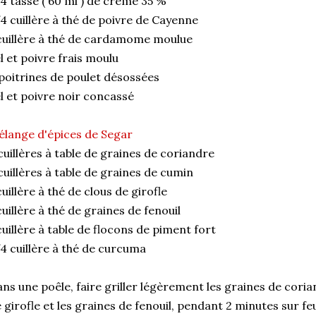
4 tasse ( 60 ml ) de crème 35 %
4 cuillère à thé de poivre de Cayenne
cuillère à thé de cardamome moulue
l et poivre frais moulu
poitrines de poulet désossées
l et poivre noir concassé
lange d'épices de Segar
cuillères à table de graines de coriandre
cuillères à table de graines de cumin
cuillère à thé de clous de girofle
cuillère à thé de graines de fenouil
cuillère à table de flocons de piment fort
4 cuillère à thé de curcuma
ns une poêle, faire griller légèrement les graines de coria
 girofle et les graines de fenouil, pendant 2 minutes sur f