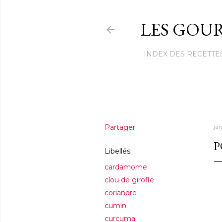
LES GOUR
INDEX DES RECETTE
Partager
ja
P
Libellés
cardamome
clou de girofle
coriandre
cumin
curcuma