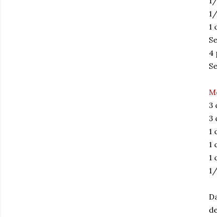
1/
1/
1 
Se
4 
Se
Mé
3 
3 
1 
1 
1 
1/
Da
de