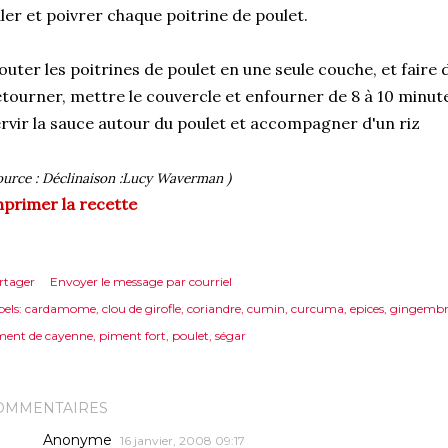
ler et poivrer chaque poitrine de poulet.
outer les poitrines de poulet en une seule couche, et faire 
tourner, mettre le couvercle et enfourner de 8 à 10 minut
rvir la sauce autour du poulet et accompagner d'un riz
ource : Déclinaison :Lucy Waverman )
primer la recette
rtager
Envoyer le message par courriel
els:
cardamome
clou de girofle
coriandre
cumin
curcuma
epices
gingembr
ment de cayenne
piment fort
poulet
ségar
OMMENTAIRES
Anonyme
16 janvier, 2008 09:17