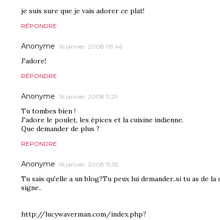
je suis sure que je vais adorer ce plat!
RÉPONDRE
Anonyme
16 janvier, 2008 09:46
J'adore!
RÉPONDRE
Anonyme
16 janvier, 2008 11:29
Tu tombes bien !
J'adore le poulet, les épices et la cuisine indienne.
Que demander de plus ?
RÉPONDRE
Anonyme
16 janvier, 2008 15:55
Tu sais qu'elle a un blog?Tu peux lui demander..si tu as de la d
signe..
http://lucywaverman.com/index.php?