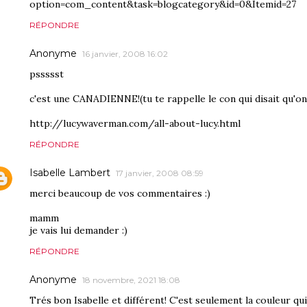
option=com_content&task=blogcategory&id=0&Itemid=27
RÉPONDRE
Anonyme
16 janvier, 2008 16:02
pssssst
c'est une CANADIENNE!(tu te rappelle le con qui disait qu'on
http://lucywaverman.com/all-about-lucy.html
RÉPONDRE
Isabelle Lambert
17 janvier, 2008 08:59
merci beaucoup de vos commentaires :)
mamm
je vais lui demander :)
RÉPONDRE
Anonyme
18 novembre, 2021 18:08
Trés bon Isabelle et différent! C'est seulement la couleur qui