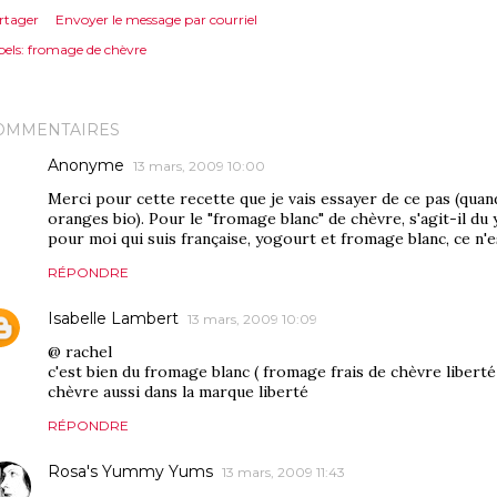
rtager
Envoyer le message par courriel
els:
fromage de chèvre
OMMENTAIRES
Anonyme
13 mars, 2009 10:00
Merci pour cette recette que je vais essayer de ce pas (quand
oranges bio). Pour le "fromage blanc" de chèvre, s'agit-il d
pour moi qui suis française, yogourt et fromage blanc, ce n'es
RÉPONDRE
Isabelle Lambert
13 mars, 2009 10:09
@ rachel
c'est bien du fromage blanc ( fromage frais de chèvre liberté )
chèvre aussi dans la marque liberté
RÉPONDRE
Rosa's Yummy Yums
13 mars, 2009 11:43