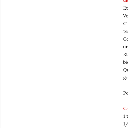
c
Et
Vo
C'
te
Ce
un
Et
bi
Qu
gr
Po
Ca
1 
1/