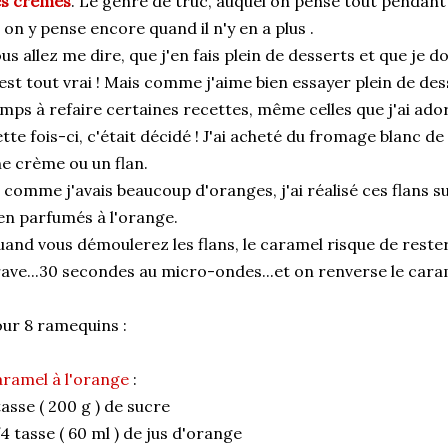
es crèmes
. Le genre de truc, auquel on pense tout pendant q
 on y pense encore quand il n'y en a plus .
us allez me dire, que j'en fais plein de desserts et que je 
est tout vrai ! Mais comme j'aime bien essayer plein de des
mps à refaire certaines recettes, même celles que j'ai ado
tte fois-ci, c'était décidé ! J'ai acheté du fromage blanc de
e crème ou un flan.
 comme j'avais beaucoup d'oranges, j'ai réalisé ces flans 
en parfumés à l'orange.
and vous démoulerez les flans, le caramel risque de rester 
ave...30 secondes au micro-ondes...et on renverse le carame
ur 8 ramequins :
ramel à l'orange
:
tasse ( 200 g ) de sucre
4 tasse ( 60 ml ) de jus d'orange