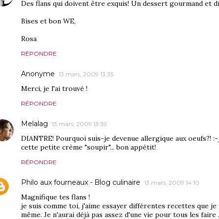
Des flans qui doivent être exquis! Un dessert gourmand et d
Bises et bon WE,
Rosa
RÉPONDRE
Anonyme
13 mars, 2009 13:35
Merci, je l'ai trouvé !
RÉPONDRE
Melalag
13 mars, 2009 13:39
DIANTRE! Pourquoi suis-je devenue allergique aux oeufs?! :-
cette petite crème "soupir"... bon appétit!
RÉPONDRE
Philo aux fourneaux - Blog culinaire
13 mars, 2009 14:10
Magnifique tes flans !
je suis comme toi, j'aime essayer différentes recettes que je 
même. Je n'aurai déjà pas assez d'une vie pour tous les faire .