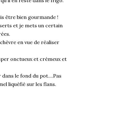
u'il en reste dans le frigo.
dois être bien gourmande !
serts et je mets un certain
rées.
 chèvre en vue de réaliser
super onctueux et crémeux et
dans le fond du pot....Pas
l liquéfié sur les flans.