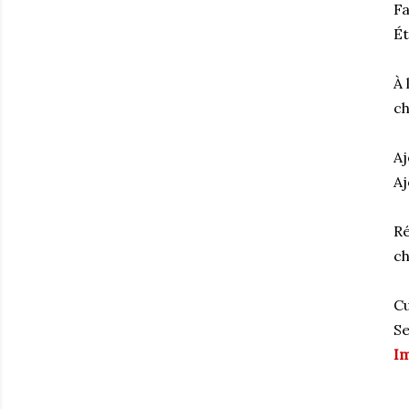
Fa
Ét
À 
ch
Aj
Aj
Ré
ch
Cu
Se
Im