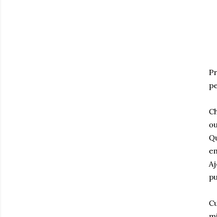
Pr
pe
Ch
ou
Qu
em
Aj
pu
Cu
mi