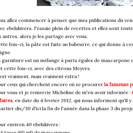
us allez commencer à penser que mes publications du ve
ec ebelskivers. J'essaie plein de recettes et elles sont tou
s autres, alors je les partage avec vous.
tte fois-ci, la pâte est faite au babeurre, ce qui donne à c
igne.
 garniture est un mélange à parts égales de mascarpone 
it cette fois-ci, avec des citrons Meyers.
est vraiment, mais vraiment extra !
ur ceux qui cherchent encore où se procurer
la fameuse p
ur vous et je remercie Micheline de m'en avoir informée :
faires
, en date du 4 fevrier 2012, qui nous informent qu'il
artier dix/30 d'ici la fin de l'année dans la phase 3 du proje
ur environ 40 ebelskivers :
4 tasse (60 ml) de mascarpone