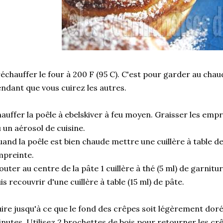
échauffer le four à 200 F (95 C). C'est pour garder au chaud
ndant que vous cuirez les autres.
auffer la poêle à ebelskiver à feu moyen. Graisser les emp
 un aérosol de cuisine.
and la poêle est bien chaude mettre une cuillère à table d
preinte.
outer au centre de la pâte 1 cuillère à thé (5 ml) de garn
is recouvrir d'une cuillère à table (15 ml) de pâte.
ire jusqu'à ce que le fond des crêpes soit légèrement doré 
nutes. Utilisez 2 brochettes de bois pour retourner les crê