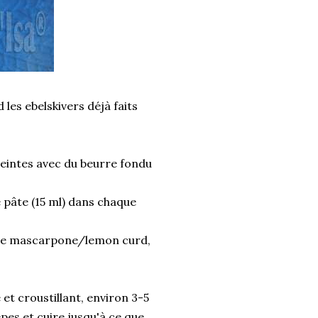
 les ebelskivers déjà faits
reintes avec du beurre fondu
e pâte (15 ml) dans chaque
iture mascarpone/lemon curd,
et croustillant, environ 3-5
pes et cuire jusqu'à ce que