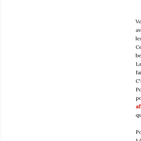
Vo
av
le
Ce
be
La
fa
C'
Po
po
af
qu
Po
1/