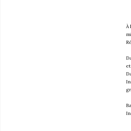
À 
mi
Ré
Da
et
Da
In
g
Ba
In