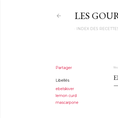
LES GOUR
INDEX DES RECETTE
Partager
fév
E
Libellés
ebelskiver
lemon curd
mascarpone